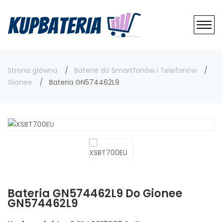
Strona główna
Baterie do Smartfonów i Telefonów
Gionee
Bateria GN574462L9
Bateria GN574462L9 Do Gionee
GN574462L9