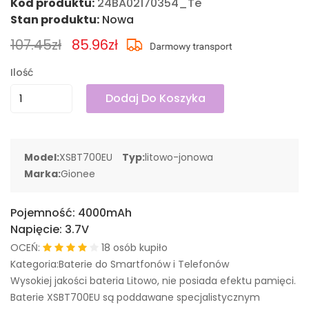
Kod produktu:
24BA02170354_Te
Stan produktu:
Nowa
107.45zł
85.96zł
Ilość
Dodaj Do Koszyka
Model:
XSBT700EU
Typ:
litowo-jonowa
Marka:
Gionee
Pojemność:
4000mAh
Napięcie:
3.7V
OCEŃ:
18 osób kupiło
Kategoria:Baterie do Smartfonów i Telefonów
Wysokiej jakości bateria Litowo, nie posiada efektu pamięci.
Baterie XSBT700EU są poddawane specjalistycznym