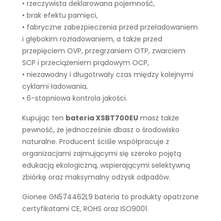
• rzeczywista deklarowana pojemność,
• brak efektu pamięci,
• fabryczne zabezpieczenia przed przeładowaniem
i głębokim rozładowaniem, a także przed
przepięciem OVP, przegrzaniem OTP, zwarciem
SCP i przeciążeniem prądowym OCP,
• niezawodny i długotrwały czas między kolejnymi
cyklami ładowania,
• 6-stopniowa kontrola jakości.
Kupując ten
bateria XSBT700EU
masz także
pewność, że jednocześnie dbasz o środowisko
naturalne. Producent ściśle współpracuje z
organizacjami zajmującymi się szeroko pojętą
edukacją ekologiczną, wspierającymi selektywną
zbiórkę oraz maksymalny odzysk odpadów.
Gionee GN574462L9 bateria to produkty opatrzone
certyfikatami CE, ROHS oraz ISO9001.