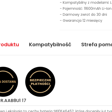
- Kompatybilny z modelami: 
- Pojemność: 11600mAh Li-Ion
- Darmowy zwrot do 30 dni
- Gwarancja 12 miesięcy
roduktu
Kompatybilność
Strefa pom
R.AAB8U1 17
wo i ekologia to cechy
bateria SB10F46452
, które doceniły już 