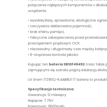
połączenia najlepszych komponentów z dbałości
urządzenia.
• wysokiej klasy, sprawdzone, ekologiczne ogniw
• rzeczywista deklarowana pojemność,
• brak efektu pamięci,
• fabryczne zabezpieczenia przed przeładowan
przeciążeniem prądowym OCP,
• niezawodny i długotrwały czas między kolejn
• 6-stopniowa kontrola jakości.
Kupując ten
bateria SB10F46452
masz także p
zajmującymi się szeroko pojętą edukacją ekol
LG Gram 17Z90Q-R.AAB8U1 17 bateria to produkt
Specyfikacja techniczna:
Gwarancja: 12 miesięcy
Napięcie: 7.76V
Pojemność: 11600mAh