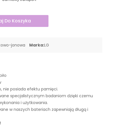
j Do Koszyka
itowo-jonowa
Marka:
LG
piło
w
o, nie posiada efektu pamięci.
wane specjalistycznym badaniom dzięki czemu
wykonania i użytkowania.
ne w naszych bateriach zapewniają długą i
M