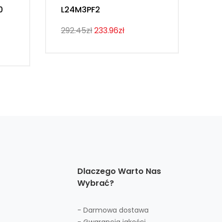
0
L24M3PF2
Th
292.45zł
233.96zł
274
Dlaczego Warto Nas
Wybrać?
- Darmowa dostawa