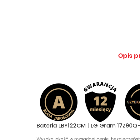
Opis p
Bateria LBY122CM | LG Gram 17Z90Q-
Wysoka jakość w rozsądnej cenie, bezpieczeńst