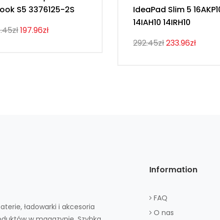
ook S5 3376125-2S
IdeaPad Slim 5 16AKP1
14IAH10 14IRH10
.45zł
197.96zł
292.45zł
233.96zł
Information
FAQ
aterie, ładowarki i akcesoria
O nas
roduktów w magazynie. Szybka