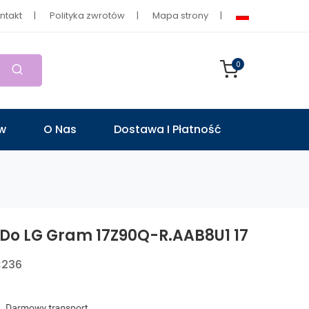
ntakt
Polityka zwrotów
Mapa strony
0
ów
O Nas
Dostawa I Płatność
 Do LG Gram 17Z90Q-R.AAB8U1 17
C236