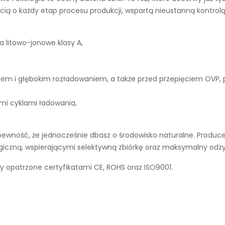
ą o każdy etap procesu produkcji, wspartą nieustanną kontrolą
a litowo-jonowe klasy A,
iem i głębokim rozładowaniem, a także przed przepięciem OVP,
ymi cyklami ładowania,
ewność, że jednocześnie dbasz o środowisko naturalne. Producen
ogiczną, wspierającymi selektywną zbiórkę oraz maksymalny odz
y opatrzone certyfikatami CE, ROHS oraz ISO9001.