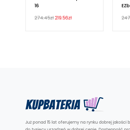
16
EZb
274.45zł
219.56zł
247
Już ponad 15 lat oferujemy na rynku dobrej jakości b
do tysięcy urządzeń w dobrej cenie. Dostępność p