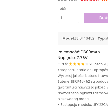
Ilość
Doda
Model:
SB10F46452
Typ:
l
Pojemność:
11600mAh
Napięcie:
7.76V
OCEŃ:
26 osób ku
Kategoria:Baterie do Laptopó
Wysokiej jakości bateria Litow
Baterie SB10F46452 są podda
gwarantują najwyższa jakość 
Nowoczesne ogniwa zastosowa
niezawodną prace.
- Zastępuje modele:
LBY122C