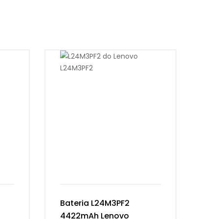
Bateria L24M3PF2
Ba
4422mAh Lenovo
54