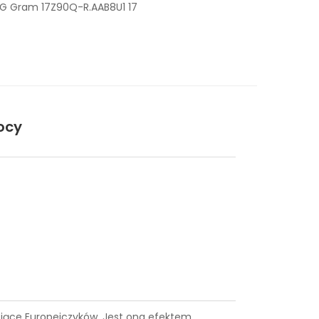
LG Gram 17Z90Q-R.AAB8U1 17
ocy
tysiące Europejczyków. Jest ona efektem