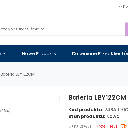
!
Ko
e
Nowe Produkty
Docenione Przez Klient
Bateria LBY122CM
Bateria LBY122CM
Kod produktu:
24BA0131
Stan produktu:
Nowa
292.45zł
233.96zł