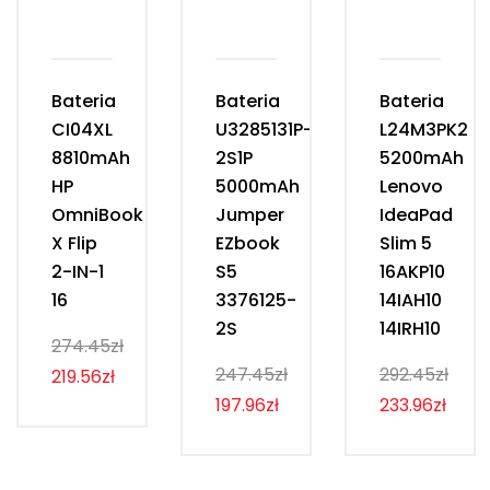
Bateria
Bateria
Bateria
CI04XL
U3285131P-
L24M3PK2
8810mAh
2S1P
5200mAh
HP
5000mAh
Lenovo
OmniBook
Jumper
IdeaPad
X Flip
EZbook
Slim 5
2-IN-1
S5
16AKP10
16
3376125-
14IAH10
2S
14IRH10
274.45zł
247.45zł
292.45zł
219.56zł
197.96zł
233.96zł