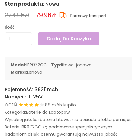
Stan produktu:
Nowa
224.95zł
179.96zł
Ilość
Dodaj Do Koszyka
Model:
IBR072GC
Typ:
litowo-jonowa
Marka:
Lenovo
Pojemność:
3635mAh
Napięcie:
11.25V
OCEŃ:
88 osób kupiło
Kategoria:Baterie do Laptopów
Wysokiej jakości bateria Litowo, nie posiada efektu pamięci.
Baterie IBR072GC są poddawane specjalistycznym
badaniom dzięki czemu gwarantują najwyższa jakość