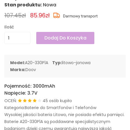
Stan produktu:
Nowa
107.45zł
85.96zł
Ilość
Dodaj Do Koszyka
Model:
A20-330P1A
Typ:
litowo-jonowa
Marka:
Doov
Pojemność:
3000mAh
Napięcie:
3.7V
OCEŃ:
45 osób kupiło
Kategoria:Baterie do Smartfonów i Telefonów
Wysokiej jakości bateria Litowo, nie posiada efektu pamięci.
Baterie A20-330P1A są poddawane specjalistycznym
badaniom dzięki czemu gwarantują najwyższa jakość