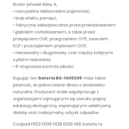
litowo-jonowe klasy A,
• rzeczywista deklarowana pojemność,
• brak efektu pamięci,
• fabryczne zabezpieczenia przed przeładowaniem
i głębokim rozładowaniem, a także przed
przepięciem OVP, przegrzaniem OTP, zwarciem
SCP i przeciążeniem prądowym OCP,
• niezawodny i długotrwały czas między kolejnymi
cyklami ładowania,
• 6-stopniowa kontrola jakości.
Kupując ten
bateria BA-1405206
masz także
pewność, że jednocześnie dbasz o środowisko
naturalne. Producent ściśle współpracuje z
organizacjami zajmującymi się szeroko pojętą
edukacją ekologiczną, wspierającymi selektywną
zbiórkę oraz maksymalny odzysk odpadów.
Coolpad F603 F608 F628 E506 S66 bateria to