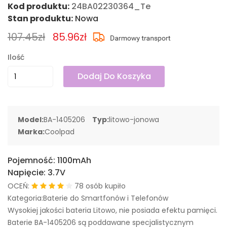
Kod produktu:
24BA02230364_Te
Stan produktu:
Nowa
107.45zł
85.96zł
Ilość
Dodaj Do Koszyka
Model:
BA-1405206
Typ:
litowo-jonowa
Marka:
Coolpad
Pojemność:
1100mAh
Napięcie:
3.7V
OCEŃ:
78 osób kupiło
Kategoria:Baterie do Smartfonów i Telefonów
Wysokiej jakości bateria Litowo, nie posiada efektu pamięci.
Baterie BA-1405206 są poddawane specjalistycznym