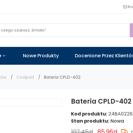
!
Ko
e
Nowe Produkty
Docenione Przez Klient
nów
Coolpad
Bateria CPLD-402
Bateria CPLD-402 
Kod produktu:
24BA0226
Stan produktu:
Nowa
107.45zł
85.96zł