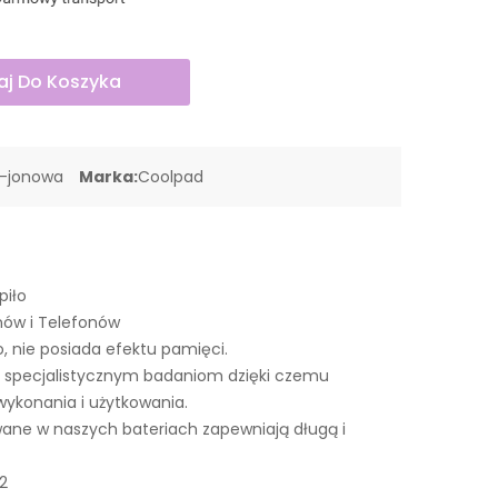
j Do Koszyka
o-jonowa
Marka:
Coolpad
piło
nów i Telefonów
o, nie posiada efektu pamięci.
 specjalistycznym badaniom dzięki czemu
wykonania i użytkowania.
ne w naszych bateriach zapewniają długą i
2