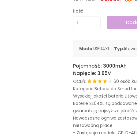
Ilość
Doda
Model:
SE04XL
Typ:
litow
Pojemność:
3000mAh
Napięcie:
3.85V
OCEŃ:
60 osób ku
Kategoria:Baterie do Smartfo
Wysokiej jakości bateria Litow
Baterie SE04XL są poddawane
gwarantują najwyższa jakość 
Nowoczesne ogniwa zastosowa
niezawodną prace.
- Zastępuje modele:
CPLD-40