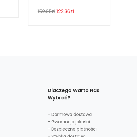
107
152.95zł
122.36zł
Dlaczego Warto Nas
Wybrać?
- Darmowa dostawa
- Gwarancja jakości
- Bezpieczne płatności
- Szybka dostawa