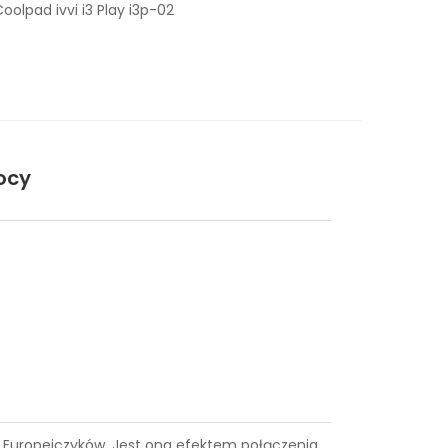
olpad ivvi i3 Play i3p-02
ocy
ce Europejczyków. Jest ona efektem połączenia