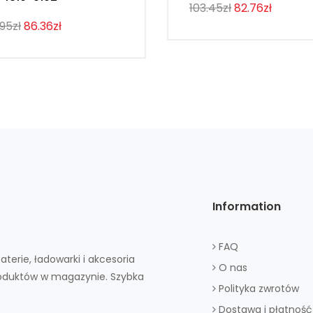
103.45zł
82.76zł
.95zł
86.36zł
Information
FAQ
aterie, ładowarki i akcesoria
O nas
roduktów w magazynie. Szybka
Polityka zwrotów
Dostawa i płatność