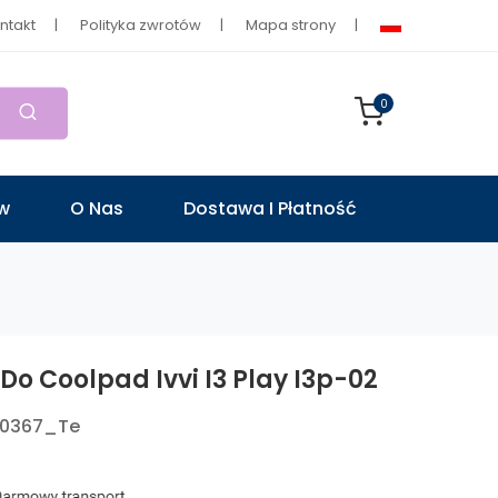
ntakt
Polityka zwrotów
Mapa strony
0
ów
O Nas
Dostawa I Płatność
Do Coolpad Ivvi I3 Play I3p-02
0367_Te