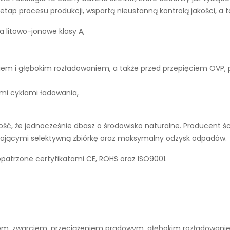
tap procesu produkcji, wspartą nieustanną kontrolą jakości, a 
a litowo-jonowe klasy A,
iem i głębokim rozładowaniem, a także przed przepięciem OVP,
ymi cyklami ładowania,
ć, że jednocześnie dbasz o środowisko naturalne. Producent śc
ierającymi selektywną zbiórkę oraz maksymalny odzysk odpadów.
 opatrzone certyfikatami CE, ROHS oraz ISO9001.
niem, zwarciem, przeciążeniem prądowym, głębokim rozładowan