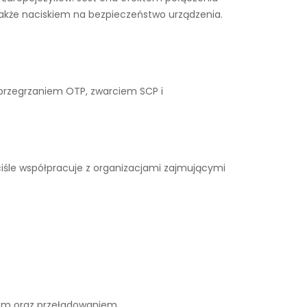
także naciskiem na bezpieczeństwo urządzenia.
 przegrzaniem OTP, zwarciem SCP i
iśle współpracuje z organizacjami zajmującymi
iem oraz przeładowaniem