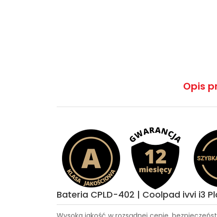
Opis p
Bateria CPLD-402 | Coolpad ivvi i3 P
Wysoka jakość w rozsądnej cenie, bezpieczeńst