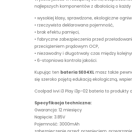
najlepszych komponentów z dbałością o każdy e
• wysokiej klasy, sprawdzone, ekologiczne ogniw
• rzeczywista deklarowana pojemność,
• brak efektu pamięci,
• fabryczne zabezpieczenia przed przeładowan
przeciążeniem prądowym OCP,
• niezawodny i długotrwały czas między kolejn
• 6-stopniowa kontrola jakości.
Kupując ten
bateria SE04XL
masz także pewnoś
się szeroko pojętą edukacją ekologiczną, wsp
Coolpad ivvi i3 Play i3p-02 bateria to produkty
Specyfikacja techniczna:
Gwarancja: 12 miesięcy
Napięcie: 3.85V
Pojemność: 3000mAh
zabezpieczenie przed: przepięciem, przegrza