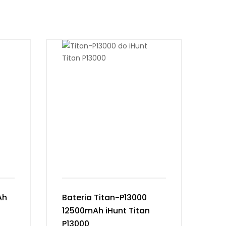
Ah
Bateria Titan-P13000
Ba
12500mAh iHunt Titan
Vi
P13000