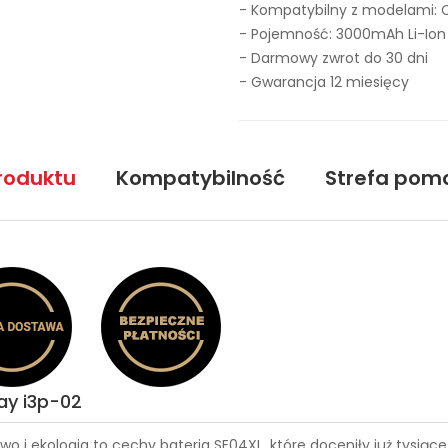
- Kompatybilny z modelami: Co
- Pojemność: 3000mAh Li-Ion
- Darmowy zwrot do 30 dni
- Gwarancja 12 miesięcy
roduktu
Kompatybilność
Strefa pom
lay i3p-02
wo i ekologia to cechy
bateria SE04XL
, które doceniły już tysią