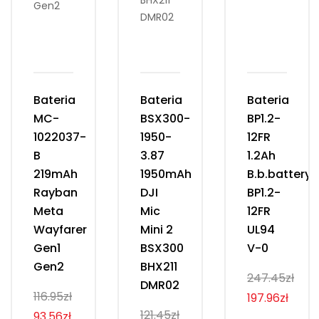
Bateria
Bateria
Bateria
MC-
BSX300-
BP1.2-
1022037-
1950-
12FR
B
3.87
1.2Ah
219mAh
1950mAh
B.b.battery
Rayban
DJI
BP1.2-
Meta
Mic
12FR
Wayfarer
Mini 2
UL94
Gen1
BSX300
V-0
Gen2
BHX211
247.45zł
DMR02
116.95zł
197.96zł
121.45zł
93.56zł