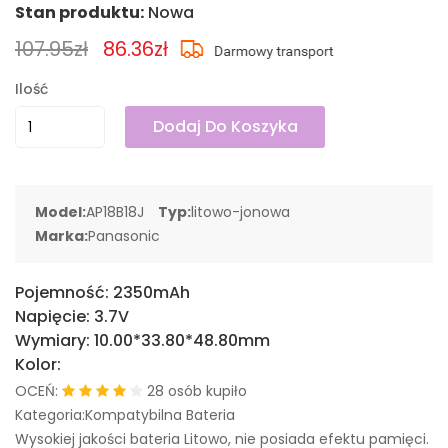
Stan produktu:
Nowa
107.95zł
86.36zł
Ilość
Dodaj Do Koszyka
Model:
AP18B18J
Typ:
litowo-jonowa
Marka:
Panasonic
Pojemność:
2350mAh
Napięcie:
3.7V
Wymiary:
10.00*33.80*48.80mm
Kolor:
OCEŃ:
28 osób kupiło
Kategoria:Kompatybilna Bateria
Wysokiej jakości bateria Litowo, nie posiada efektu pamięci.