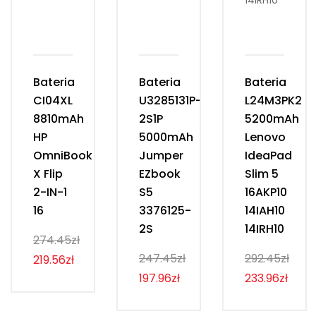
Bateria
Bateria
Bateria
CI04XL
U3285131P-
L24M3PK2
8810mAh
2S1P
5200mAh
HP
5000mAh
Lenovo
OmniBook
Jumper
IdeaPad
X Flip
EZbook
Slim 5
2-IN-1
S5
16AKP10
16
3376125-
14IAH10
2S
14IRH10
274.45zł
247.45zł
292.45zł
219.56zł
197.96zł
233.96zł