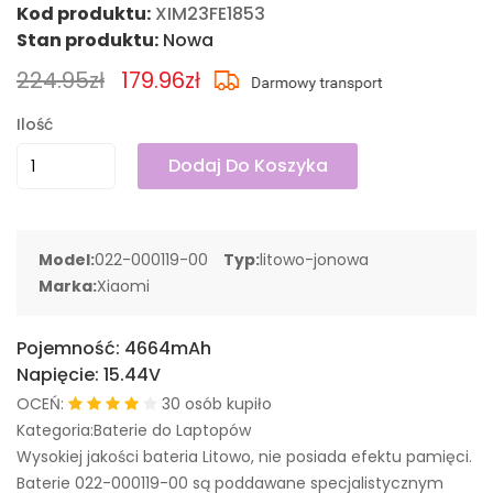
Kod produktu:
XIM23FE1853
Stan produktu:
Nowa
224.95zł
179.96zł
Ilość
Dodaj Do Koszyka
Model:
022-000119-00
Typ:
litowo-jonowa
Marka:
Xiaomi
Pojemność:
4664mAh
Napięcie:
15.44V
OCEŃ:
30 osób kupiło
Kategoria:Baterie do Laptopów
Wysokiej jakości bateria Litowo, nie posiada efektu pamięci.
Baterie 022-000119-00 są poddawane specjalistycznym