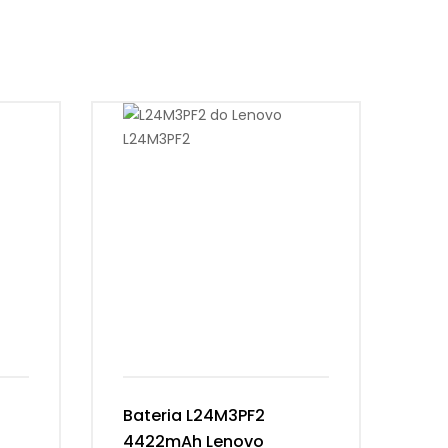
Bateria L24M3PF2
Ba
4422mAh Lenovo
54