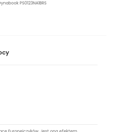
Dynabook PS0123NA1BRS
ocy
ysiące Europejczyków. Jest ona efektem