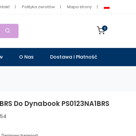
ntakt
Polityka zwrotów
Mapa strony
0
ów
O Nas
Dostawa I Płatność
1BRS Do Dynabook PS0123NA1BRS
854