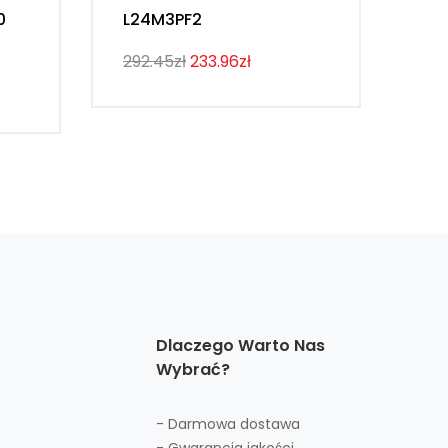
0
L24M3PF2
Th
292.45zł
233.96zł
274
Dlaczego Warto Nas
Wybrać?
- Darmowa dostawa