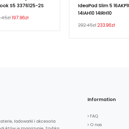
ook S5 3376125-2S
IdeaPad Slim 5 16AKP1
14IAH10 14IRH10
.45zł
197.96zł
292.45zł
233.96zł
Information
FAQ
aterie, ładowarki i akcesoria
O nas
roduktów w magazynie. Szybka