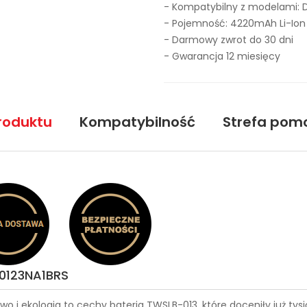
- Kompatybilny z modelami: 
- Pojemność: 4220mAh Li-Ion
- Darmowy zwrot do 30 dni
- Gwarancja 12 miesięcy
roduktu
Kompatybilność
Strefa pom
S0123NA1BRS
wo i ekologia to cechy
bateria TWSLB-013
, które doceniły już t