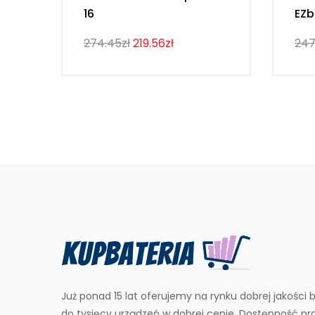
16
EZb
274.45zł
219.56zł
247
Już ponad 15 lat oferujemy na rynku dobrej jakości b
do tysięcy urządzeń w dobrej cenie. Dostępność p