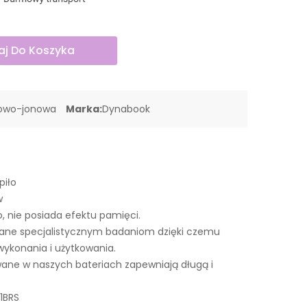
j Do Koszyka
towo-jonowa
Marka:
Dynabook
piło
w
o, nie posiada efektu pamięci.
ane specjalistycznym badaniom dzięki czemu
wykonania i użytkowania.
ne w naszych bateriach zapewniają długą i
1BRS