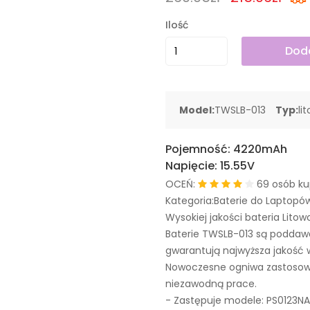
Ilość
Doda
Model:
TWSLB-013
Typ:
li
Pojemność:
4220mAh
Napięcie:
15.55V
OCEŃ:
69 osób ku
Kategoria:Baterie do Laptopó
Wysokiej jakości bateria Litow
Baterie TWSLB-013 są poddaw
gwarantują najwyższa jakość 
Nowoczesne ogniwa zastosowa
niezawodną prace.
- Zastępuje modele:
PS0123NA