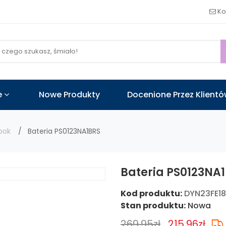
!
Ko
e
Nowe Produkty
Docenione Przez Klient
ook
Bateria PS0123NA1BRS
Bateria PS0123NA
Kod produktu:
DYN23FE1
Stan produktu:
Nowa
269.95zł
215.96zł