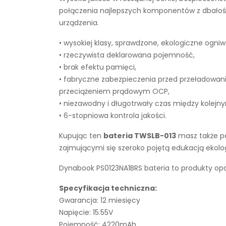
połączenia najlepszych komponentów z dbałości
urządzenia.
• wysokiej klasy, sprawdzone, ekologiczne ogniw
• rzeczywista deklarowana pojemność,
• brak efektu pamięci,
• fabryczne zabezpieczenia przed przeładowan
przeciążeniem prądowym OCP,
• niezawodny i długotrwały czas między kolejn
• 6-stopniowa kontrola jakości.
Kupując ten
bateria TWSLB-013
masz także pe
zajmującymi się szeroko pojętą edukacją ekol
Dynabook PS0123NA1BRS bateria to produkty opa
Specyfikacja techniczna:
Gwarancja: 12 miesięcy
Napięcie: 15.55V
Pojemność: 4220mAh