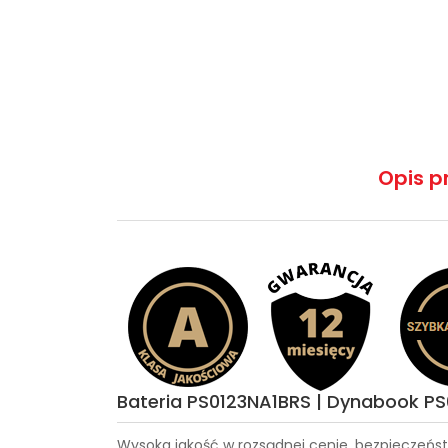
Opis p
Bateria PS0123NA1BRS | Dynabook P
Wysoka jakość w rozsądnej cenie, bezpieczeńst