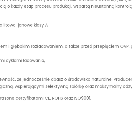
ą o każdy etap procesu produkcji, wspartą nieustanną kontrolą
a litowo-jonowe klasy A,
iem i głębokim rozładowaniem, a także przed przepięciem OVP,
ymi cyklami ładowania,
wność, że jednocześnie dbasz o środowisko naturalne. Producen
ogiczną, wspierającymi selektywną zbiórkę oraz maksymalny odz
trzone certyfikatami CE, ROHS oraz ISO9001.