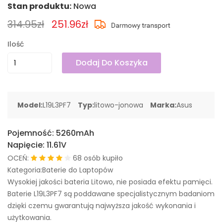
Stan produktu:
Nowa
314.95zł
251.96zł
Ilość
Dodaj Do Koszyka
Model:
L19L3PF7
Typ:
litowo-jonowa
Marka:
Asus
Pojemność:
5260mAh
Napięcie:
11.61V
OCEŃ:
68 osób kupiło
Kategoria:Baterie do Laptopów
Wysokiej jakości bateria Litowo, nie posiada efektu pamięci.
Baterie L19L3PF7 są poddawane specjalistycznym badaniom
dzięki czemu gwarantują najwyższa jakość wykonania i
użytkowania.