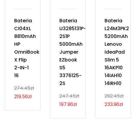
Bateria
Bateria
Bateria
CI04XL
U3285131P-
L24M3PK2
8810mAh
2S1P
5200mAh
HP
5000mAh
Lenovo
OmniBook
Jumper
IdeaPad
X Flip
EZbook
Slim 5
2-IN-1
S5
16AKP10
16
3376125-
14IAH10
2S
14IRH10
274.45zł
247.45zł
292.45zł
219.56zł
197.96zł
233.96zł