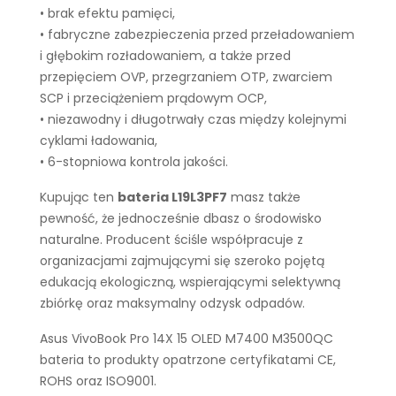
• brak efektu pamięci,
• fabryczne zabezpieczenia przed przeładowaniem
i głębokim rozładowaniem, a także przed
przepięciem OVP, przegrzaniem OTP, zwarciem
SCP i przeciążeniem prądowym OCP,
• niezawodny i długotrwały czas między kolejnymi
cyklami ładowania,
• 6-stopniowa kontrola jakości.
Kupując ten
bateria L19L3PF7
masz także
pewność, że jednocześnie dbasz o środowisko
naturalne. Producent ściśle współpracuje z
organizacjami zajmującymi się szeroko pojętą
edukacją ekologiczną, wspierającymi selektywną
zbiórkę oraz maksymalny odzysk odpadów.
Asus VivoBook Pro 14X 15 OLED M7400 M3500QC
bateria to produkty opatrzone certyfikatami CE,
ROHS oraz ISO9001.