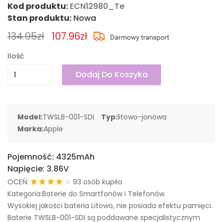
Kod produktu:
ECN12980_Te
Stan produktu:
Nowa
134.95zł
107.96zł
Ilość
Dodaj Do Koszyka
Model:
TWSLB-001-SDI
Typ:
litowo-jonowa
Marka:
Apple
Pojemność:
4325mAh
Napięcie:
3.86V
OCEŃ:
93 osób kupiło
Kategoria:Baterie do Smartfonów i Telefonów
Wysokiej jakości bateria Litowo, nie posiada efektu pamięci.
Baterie TWSLB-001-SDI są poddawane specjalistycznym