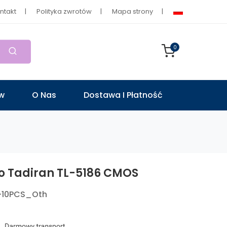
ntakt
Polityka zwrotów
Mapa strony
0
ów
O Nas
Dostawa I Płatność
Do Tadiran TL-5186 CMOS
-10PCS_Oth