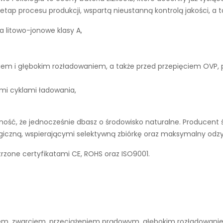
tap procesu produkcji, wspartą nieustanną kontrolą jakości, a 
a litowo-jonowe klasy A,
iem i głębokim rozładowaniem, a także przed przepięciem OVP,
ymi cyklami ładowania,
ść, że jednocześnie dbasz o środowisko naturalne. Producent ś
ogiczną, wspierającymi selektywną zbiórkę oraz maksymalny odz
rzone certyfikatami CE, ROHS oraz ISO9001.
niem, zwarciem, przeciążeniem prądowym, głębokim rozładowan