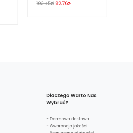
103.45zł
82.76zł
48
125
Dlaczego Warto Nas
Wybrać?
- Darmowa dostawa
- Gwarancja jakości