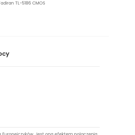
Tadiran TL-5186 CMOS
ocy
ące Europejczyków. Jest ona efektem połączenia