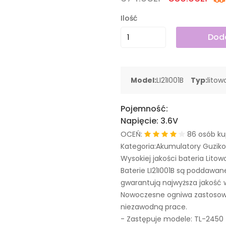
Ilość
Doda
Model:
LI21I001B
Typ:
lito
Pojemność:
Napięcie:
3.6V
OCEŃ:
86 osób ku
Kategoria:Akumulatory Guzik
Wysokiej jakości bateria Litow
Baterie LI21I001B są poddawa
gwarantują najwyższa jakość 
Nowoczesne ogniwa zastosowa
niezawodną prace.
- Zastępuje modele:
TL-2450