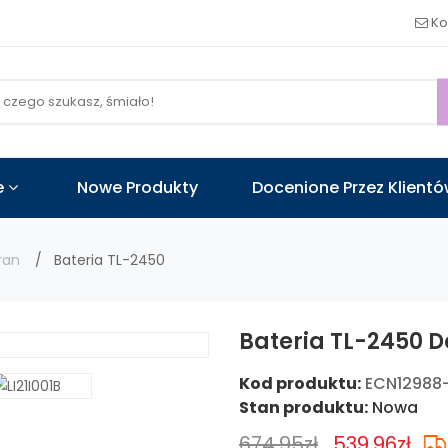
!
Ko
e
Nowe Produkty
Docenione Przez Klient
ran
Bateria TL-2450
Bateria TL-2450 
Kod produktu:
ECN12988
Stan produktu:
Nowa
674.95zł
539.96zł