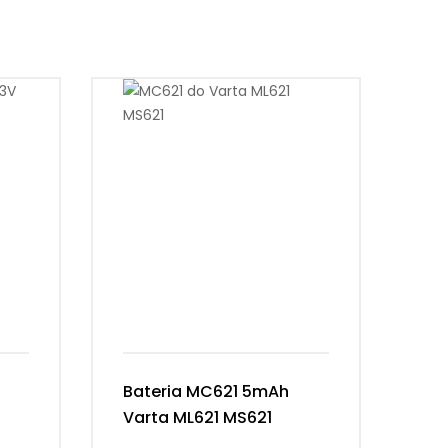
Bateria MC621 5mAh
Ba
Varta ML621 MS621
Ca
08