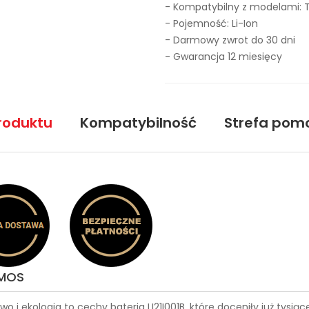
- Kompatybilny z modelami: 
- Pojemność: Li-Ion
- Darmowy zwrot do 30 dni
- Gwarancja 12 miesięcy
roduktu
Kompatybilność
Strefa pom
CMOS
wo i ekologia to cechy
bateria LI21I001B
, które doceniły już tysi