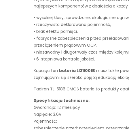
najlepszych komponentów z dbałością o każdy e
• wysokiej klasy, sprawdzone, ekologiczne ogniw
• rzeczywista deklarowana pojemność,
• brak efektu pamięci,
• fabryczne zabezpieczenia przed przeładowan
przeciążeniem prądowym OCP,
• niezawodny i długotrwały czas między kolejn
• 6-stopniowa kontrola jakości.
Kupując ten
bateria LI21I001B
masz także pewno
zajmującymi się szeroko pojętą edukacją ekol
Tadiran TL-5186 CMOS bateria to produkty opat
Specyfikacja techniczna:
Gwarancja: 12 miesięcy
Napięcie: 3.6V
Pojemność:
zabezpieczenie przed: przepięciem, przegrza