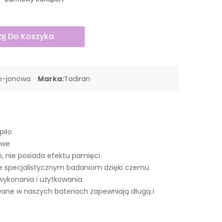
j Do Koszyka
wo-jonowa
Marka:
Tadiran
piło
owe
o, nie posiada efektu pamięci.
ne specjalistycznym badaniom dzięki czemu
wykonania i użytkowania.
ne w naszych bateriach zapewniają długą i