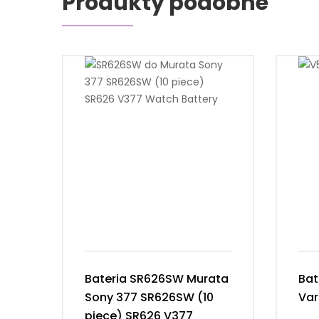
Produkty podobne
Bateria SR626SW Murata
Bat
Sony 377 SR626SW (10
Var
piece) SR626 V377