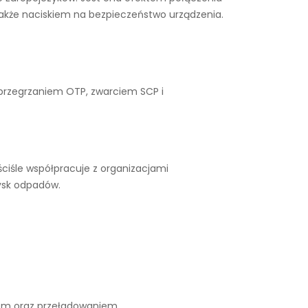
także naciskiem na bezpieczeństwo urządzenia.
 przegrzaniem OTP, zwarciem SCP i
ciśle współpracuje z organizacjami
ysk odpadów.
iem oraz przeładowaniem