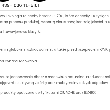
 439-1006 TL-5101
wo i ekologia to cechy
bateria SP70C
, które doceniły już tysią
tap procesu produkcji, wspartą nieustanną kontrolą jakości, a 
a litowo-jonowe klasy A,
iem i głębokim rozładowaniem, a także przed przepięciem OVP,
ymi cyklami ładowania,
, że jednocześnie dbasz o środowisko naturalne. Producent ści
ierającymi selektywną zbiórkę oraz maksymalny odzysk odpadów.
 produkty opatrzone certyfikatami CE, ROHS oraz ISO9001.