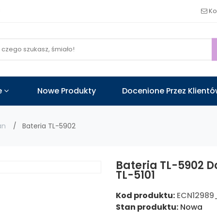
!
Ko
e
Nowe Produkty
Docenione Przez Klient
an
Bateria TL-5902
Bateria TL-5902 D
TL-5101
Kod produktu:
ECN12989
Stan produktu:
Nowa