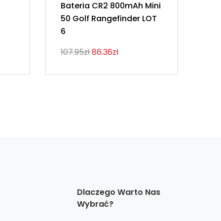
Bateria CR2 800mAh Mini
Ba
50 Golf Rangefinder LOT
19
6
NC
107.95zł
86.36zł
98.
Dlaczego Warto Nas
Wybrać?