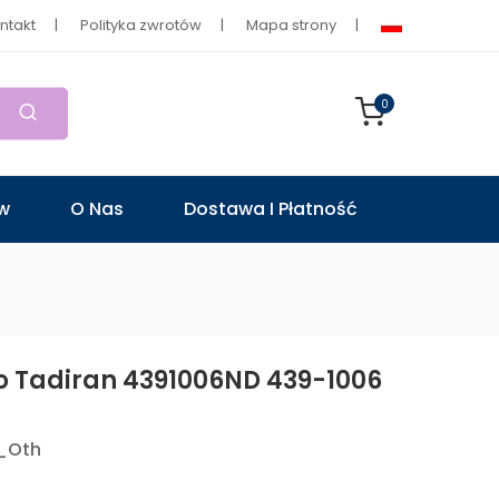
ntakt
Polityka zwrotów
Mapa strony
0
ów
O Nas
Dostawa I Płatność
o Tadiran 4391006ND 439-1006
_Oth