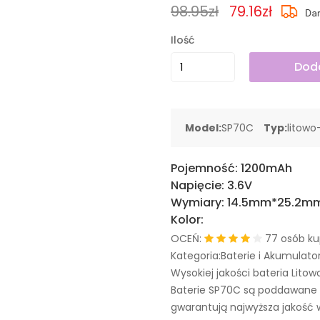
98.95zł
79.16zł
Ilość
Doda
Model:
SP70C
Typ:
litowo
Pojemność:
1200mAh
Napięcie:
3.6V
Wymiary:
14.5mm*25.2mm
Kolor:
OCEŃ:
77 osób ku
Kategoria:Baterie i Akumulator
Wysokiej jakości bateria Litow
Baterie SP70C są poddawane 
gwarantują najwyższa jakość 