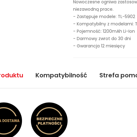
Nowoczesne ogniwa zastosowa
niezawodną prace.
- Zastępuje modele:
TL-5902
- Kompatybilny z modelami: 
- Pojemność: 1200mAh Li-Ion
- Darmowy zwrot do 30 dni
- Gwarancja 12 miesięcy
roduktu
Kompatybilność
Strefa pom