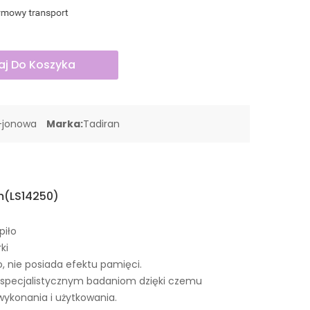
j Do Koszyka
-jonowa
Marka:
Tadiran
(LS14250)
piło
ki
o, nie posiada efektu pamięci.
specjalistycznym badaniom dzięki czemu
wykonania i użytkowania.