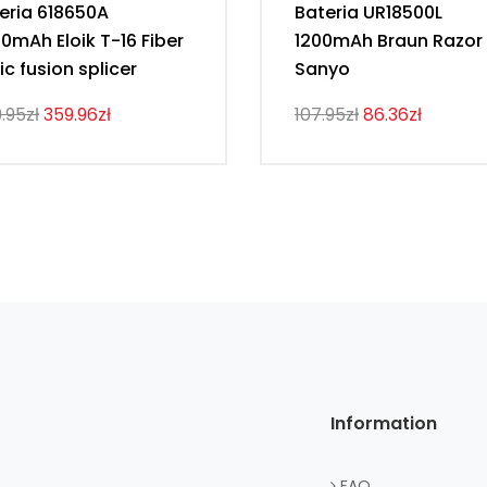
eria 618650A
Bateria UR18500L
0mAh Eloik T-16 Fiber
1200mAh Braun Razor
ic fusion splicer
Sanyo
.95zł
359.96zł
107.95zł
86.36zł
Information
FAQ