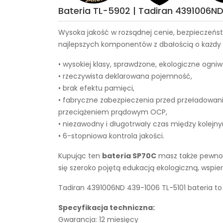
Bateria TL-5902 | Tadiran 4391006ND
Wysoka jakość w rozsądnej cenie, bezpieczeńst
najlepszych komponentów z dbałością o każdy e
• wysokiej klasy, sprawdzone, ekologiczne ogniw
• rzeczywista deklarowana pojemność,
• brak efektu pamięci,
• fabryczne zabezpieczenia przed przeładowan
przeciążeniem prądowym OCP,
• niezawodny i długotrwały czas między kolejn
• 6-stopniowa kontrola jakości.
Kupując ten
bateria SP70C
masz także pewność
się szeroko pojętą edukacją ekologiczną, wsp
Tadiran 4391006ND 439-1006 TL-5101 bateria to
Specyfikacja techniczna:
Gwarancja: 12 miesięcy