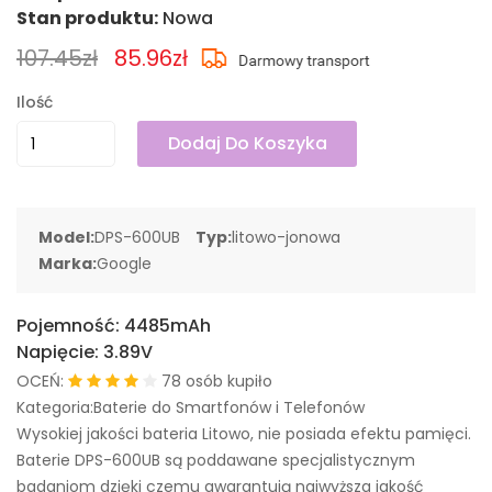
Stan produktu:
Nowa
107.45zł
85.96zł
Ilość
Dodaj Do Koszyka
Model:
DPS-600UB
Typ:
litowo-jonowa
Marka:
Google
Pojemność:
4485mAh
Napięcie:
3.89V
OCEŃ:
78 osób kupiło
Kategoria:Baterie do Smartfonów i Telefonów
Wysokiej jakości bateria Litowo, nie posiada efektu pamięci.
Baterie DPS-600UB są poddawane specjalistycznym
badaniom dzięki czemu gwarantują najwyższa jakość