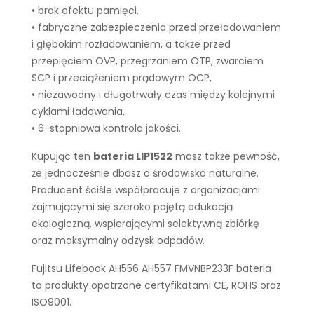
• brak efektu pamięci,
• fabryczne zabezpieczenia przed przeładowaniem
i głębokim rozładowaniem, a także przed
przepięciem OVP, przegrzaniem OTP, zwarciem
SCP i przeciążeniem prądowym OCP,
• niezawodny i długotrwały czas między kolejnymi
cyklami ładowania,
• 6-stopniowa kontrola jakości.
Kupując ten
bateria LIP1522
masz także pewność,
że jednocześnie dbasz o środowisko naturalne.
Producent ściśle współpracuje z organizacjami
zajmującymi się szeroko pojętą edukacją
ekologiczną, wspierającymi selektywną zbiórkę
oraz maksymalny odzysk odpadów.
Fujitsu Lifebook AH556 AH557 FMVNBP233F bateria
to produkty opatrzone certyfikatami CE, ROHS oraz
ISO9001.