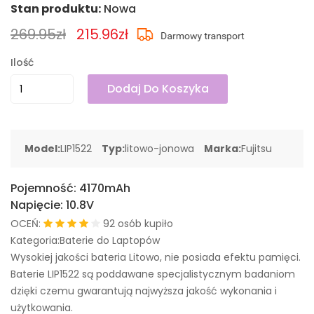
Stan produktu:
Nowa
269.95zł
215.96zł
Ilość
Dodaj Do Koszyka
Model:
LIP1522
Typ:
litowo-jonowa
Marka:
Fujitsu
Pojemność:
4170mAh
Napięcie:
10.8V
OCEŃ:
92 osób kupiło
Kategoria:Baterie do Laptopów
Wysokiej jakości bateria Litowo, nie posiada efektu pamięci.
Baterie LIP1522 są poddawane specjalistycznym badaniom
dzięki czemu gwarantują najwyższa jakość wykonania i
użytkowania.