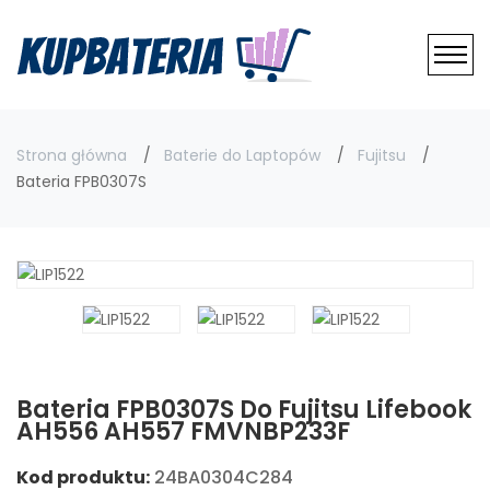
Strona główna
Baterie do Laptopów
Fujitsu
Bateria FPB0307S
Bateria FPB0307S Do Fujitsu Lifebook
AH556 AH557 FMVNBP233F
Kod produktu:
24BA0304C284