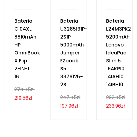
Bateria
Bateria
Bateria
CI04XL
U3285131P-
L24M3PK2
8810mAh
2S1P
5200mAh
HP
5000mAh
Lenovo
OmniBook
Jumper
IdeaPad
X Flip
EZbook
Slim 5
2-IN-1
S5
16AKP10
16
3376125-
14IAH10
2S
14IRH10
274.45zł
247.45zł
292.45zł
219.56zł
197.96zł
233.96zł