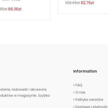
103.45zł
82.76zł
.95zł
86.36zł
Information
FAQ
aterie, ładowarki i akcesoria
O nas
roduktów w magazynie. Szybka
Polityka zwrotów
Dostawa i płatność