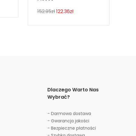
107
152.95zł
122.36zł
Dlaczego Warto Nas
Wybrać?
- Darmowa dostawa
- Gwarancja jakości
- Bezpieczne płatności
- Szybka dostawa