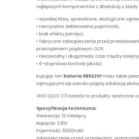
najlepszych komponentów z dbałością o każdy e
• wysokiej klasy, sprawdzone, ekologiczne ogniw
• rzeczywista deklarowana pojemność,
• brak efektu pamięci,
• fabryczne zabezpieczenia przed przeładowan
przeciążeniem prądowym OCP,
• niezawodny i długotrwały czas między kolejn
• 6-stopniowa kontrola jakości.
Kupując ten
bateria SB522V1
masz także pewno
zajmującymi się szeroko pojętą edukacją ekol
VIVO iQOO Z7i bateria to produkty opatrzone ce
Specyfikacja techniczna:
Gwarancja: 12 miesięcy
Napięcie: 3.91V
Pojemność: 5000mAh
zabezpieczenie przed: przepięciem, przegrza