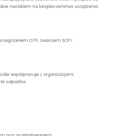
także naciskiem na bezpieczeństwo urządzenia.
 przegrzaniem OTP, zwarciem SCP i
ciśle współpracuje z organizacjami
ysk odpadów.
iem oraz przeładowaniem