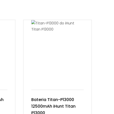
Ah
Bateria Titan-P13000
Ba
12500mAh iHunt Titan
Vi
P13000