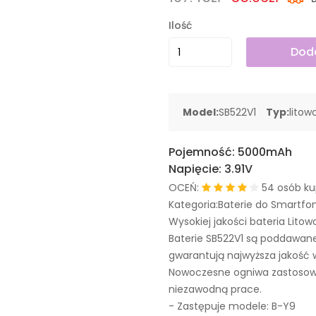
Ilość
Doda
Model:
SB522V1
Typ:
lito
Pojemność:
5000mAh
Napięcie:
3.91V
OCEŃ:
54 osób ku
Kategoria:Baterie do Smartfo
Wysokiej jakości bateria Litow
Baterie SB522V1 są poddawan
gwarantują najwyższa jakość 
Nowoczesne ogniwa zastosowa
niezawodną prace.
- Zastępuje modele:
B-Y9