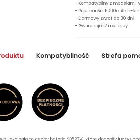
- Kompatybilny z modelami: 
- Pojemność: 5000mAh Li-Ion
- Darmowy zwrot do 30 dni
- Gwarancja 12 miesięcy
roduktu
Kompatybilność
Strefa pom
wo i ekologia to cechy
bateria SB522V1
, które doceniły już tysi