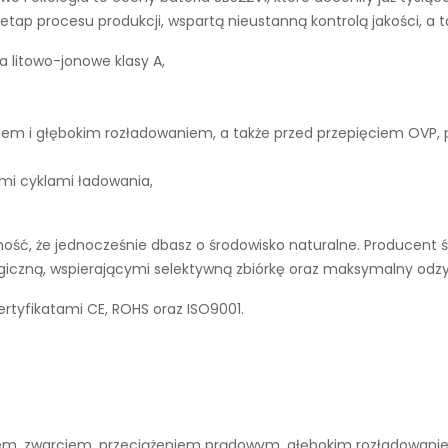
tap procesu produkcji, wspartą nieustanną kontrolą jakości, a 
a litowo-jonowe klasy A,
iem i głębokim rozładowaniem, a także przed przepięciem OVP,
ymi cyklami ładowania,
ść, że jednocześnie dbasz o środowisko naturalne. Producent ś
ogiczną, wspierającymi selektywną zbiórkę oraz maksymalny odz
rtyfikatami CE, ROHS oraz ISO9001.
niem, zwarciem, przeciążeniem prądowym, głębokim rozładowan