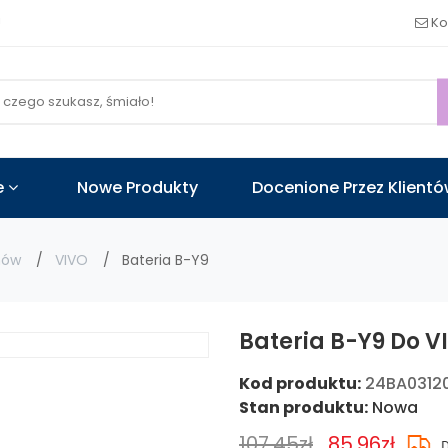
!
Ko
e
Nowe Produkty
Docenione Przez Klient
nów
VIVO
Bateria B-Y9
Bateria B-Y9 Do V
Kod produktu:
24BA0312
Stan produktu:
Nowa
107.45zł
85.96zł