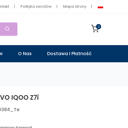
ntakt
Polityka zwrotów
Mapa strony
0
ów
O Nas
Dostawa I Płatność
IVO IQOO Z7i
0384_Te