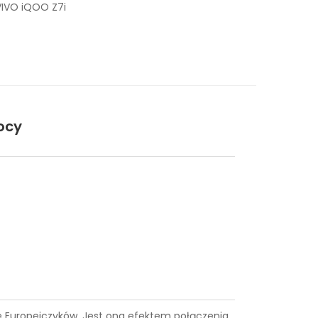
VIVO iQOO Z7i
ocy
ące Europejczyków. Jest ona efektem połączenia