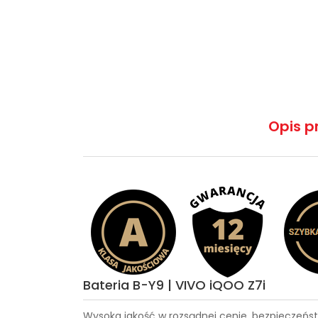
Opis p
Bateria B-Y9 | VIVO iQOO Z7i
Wysoka jakość w rozsądnej cenie, bezpieczeńst