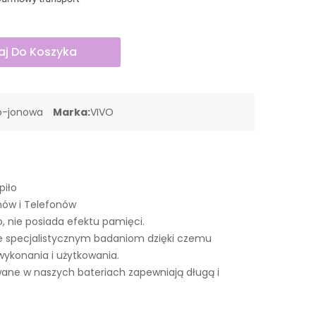
j Do Koszyka
wo-jonowa
Marka:
VIVO
piło
nów i Telefonów
o, nie posiada efektu pamięci.
e specjalistycznym badaniom dzięki czemu
wykonania i użytkowania.
ne w naszych bateriach zapewniają długą i