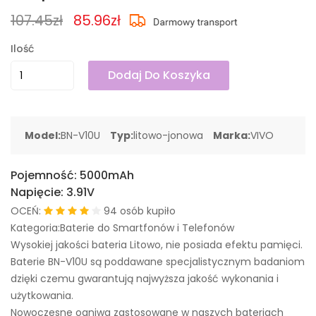
107.45zł
85.96zł
Ilość
Dodaj Do Koszyka
Model:
BN-V10U
Typ:
litowo-jonowa
Marka:
VIVO
Pojemność:
5000mAh
Napięcie:
3.91V
OCEŃ:
94 osób kupiło
Kategoria:Baterie do Smartfonów i Telefonów
Wysokiej jakości bateria Litowo, nie posiada efektu pamięci.
Baterie BN-V10U są poddawane specjalistycznym badaniom
dzięki czemu gwarantują najwyższa jakość wykonania i
użytkowania.
Nowoczesne ogniwa zastosowane w naszych bateriach