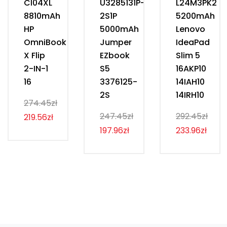
CI04XL
U3285131P-
L24M3PK2
8810mAh
2S1P
5200mAh
HP
5000mAh
Lenovo
OmniBook
Jumper
IdeaPad
X Flip
EZbook
Slim 5
2-IN-1
S5
16AKP10
16
3376125-
14IAH10
2S
14IRH10
274.45zł
247.45zł
292.45zł
219.56zł
197.96zł
233.96zł