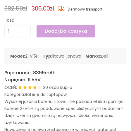
382.50zł
306.00zł
Ilość
Dodaj Do Koszyka
Model:
2-V15H
Typ:
litowo-jonowa
Marka:
Dell
Pojemność:
8399mAh
Napięcie:
11.55V
OCEŃ:
20 osób kupiło
Kategoria:Baterie do Laptopów
Wysokiej jakości bateria Litowo, nie posiada efektu pamięci.
Baterie 2-V15H są poddawane specjalistycznym badaniom
dzięki czemu gwarantują najwyższa jakość wykonania i
użytkowania.
Nowoczesne ogniwa zastosowane w naszych bateriach