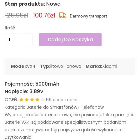
Stan produktu:
Nowa
125.95zł
100.76zł
Ilość
Dodaj Do Koszyka
Model:
VX4
Typ:
litowo-jonowa
Marka:
Xiaomi
Pojemność:
5000mAh
Napięcie:
3.89V
OCEŃ:
69 osób kupiło
Kategoria:Baterie do Smartfonów i Telefonów
Wysokiej jakości bateria Litowo, nie posiada efektu pamięci.
Baterie VX4 są poddawane specjalistycznym badaniom
dzięki czemu gwarantują najwyższa jakość wykonania i
użytkowania.