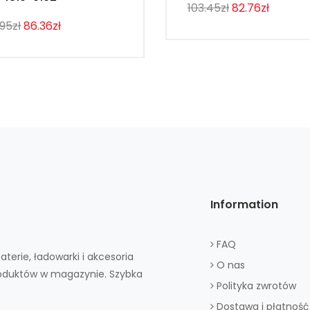
103.45zł
82.76zł
.95zł
86.36zł
Information
FAQ
aterie, ładowarki i akcesoria
O nas
roduktów w magazynie. Szybka
Polityka zwrotów
Dostawa i płatność