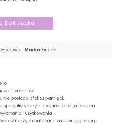
j Do Koszyka
wo-jonowa
Marka:
Xiaomi
piło
nów i Telefonów
o, nie posiada efektu pamięci.
e specjalistycznym badaniom dzięki czemu
wykonania i użytkowania.
ne w naszych bateriach zapewniają długą i