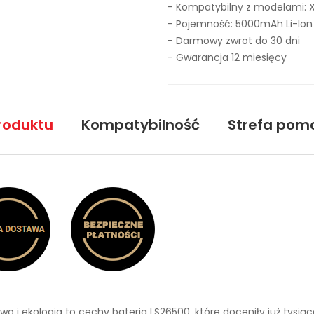
- Kompatybilny z modelami: 
- Pojemność: 5000mAh Li-Ion
- Darmowy zwrot do 30 dni
- Gwarancja 12 miesięcy
roduktu
Kompatybilność
Strefa pom
wo i ekologia to cechy
bateria LS26500
, które doceniły już tys