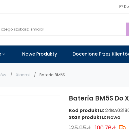
!
Ko
e
Nowe Produkty
Docenione Przez Klient
nów
Xiaomi
Bateria BM5S
Bateria BM5S Do 
Kod produktu:
24BA0318
Stan produktu:
Nowa
125.95zł
100.76zł