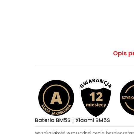
Opis p
Bateria BM5S | Xiaomi BM5S
Wysoka jakość w rozsądnej cenie, bezpieczeńst