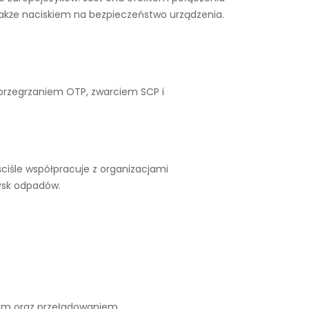
także naciskiem na bezpieczeństwo urządzenia.
 przegrzaniem OTP, zwarciem SCP i
ciśle współpracuje z organizacjami
ysk odpadów.
iem oraz przeładowaniem