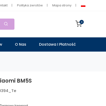
ntakt
Polityka zwrotów
Mapa strony
0
ów
O Nas
Dostawa I Płatność
Xiaomi BM5S
0394_Te