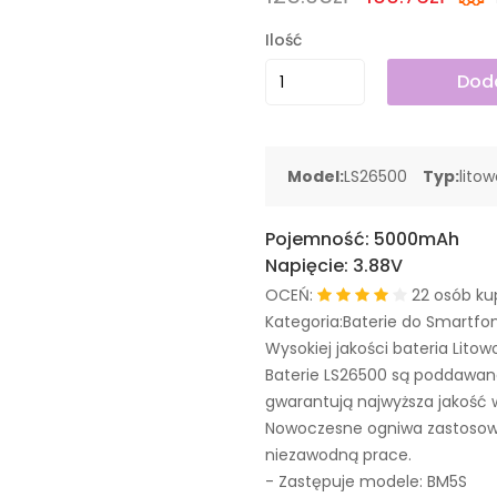
Ilość
Doda
Model:
LS26500
Typ:
lito
Pojemność:
5000mAh
Napięcie:
3.88V
OCEŃ:
22 osób ku
Kategoria:Baterie do Smartfo
Wysokiej jakości bateria Litow
Baterie LS26500 są poddawan
gwarantują najwyższa jakość 
Nowoczesne ogniwa zastosowa
niezawodną prace.
- Zastępuje modele:
BM5S