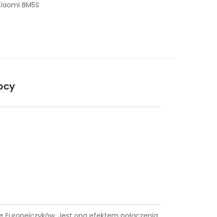
Xiaomi BM5S
ocy
iące Europejczyków. Jest ona efektem połączenia