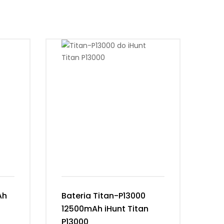
Ah
Bateria Titan-P13000
Ba
12500mAh iHunt Titan
Vi
P13000