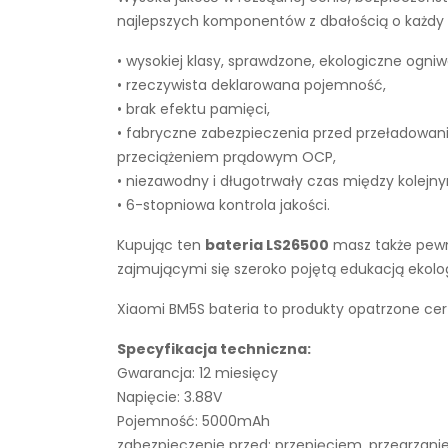
najlepszych komponentów z dbałością o każdy e
• wysokiej klasy, sprawdzone, ekologiczne ogniw
• rzeczywista deklarowana pojemność,
• brak efektu pamięci,
• fabryczne zabezpieczenia przed przeładowan
przeciążeniem prądowym OCP,
• niezawodny i długotrwały czas między kolejn
• 6-stopniowa kontrola jakości.
Kupując ten
bateria LS26500
masz także pewno
zajmującymi się szeroko pojętą edukacją ekol
Xiaomi BM5S bateria to produkty opatrzone cer
Specyfikacja techniczna:
Gwarancja: 12 miesięcy
Napięcie: 3.88V
Pojemność: 5000mAh
zabezpieczenie przed: przepięciem, przegrza