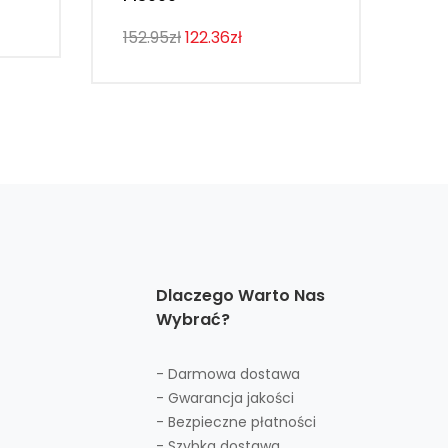
107
152.95zł
122.36zł
Dlaczego Warto Nas
Wybrać?
- Darmowa dostawa
- Gwarancja jakości
- Bezpieczne płatności
- Szybka dostawa