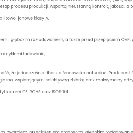
tap procesu produkcji, wspartą nieustanną kontrolą jakości, a 
a litowo-jonowe klasy A,
iem i głębokim rozładowaniem, a także przed przepięciem OVP,
ymi cyklami ładowania,
ść, że jednocześnie dbasz o środowisko naturalne. Producent ś
ogiczną, wspierającymi selektywną zbiórkę oraz maksymalny odz
tyfikatami CE, ROHS oraz ISO9001.
niem, zwarciem, przeciążeniem prądowym, głębokim rozładowan