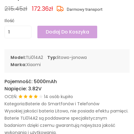
215.45zł
172.36zł
Ilość
Dodaj Do Koszyka
Model:
TLi014A2
Typ:
litowo-jonowa
Marka:
Xiaomi
Pojemność:
5000mAh
Napięcie:
3.82V
OCEŃ:
14 osób kupiło
Kategoria:Baterie do Smartfonów i Telefonów
Wysokiej jakości bateria Litowo, nie posiada efektu pamięci.
Baterie TLi014A2 są poddawane specjalistycznym
badaniom dzięki czemu gwarantują najwyższa jakość
wykonania i użytkowania.