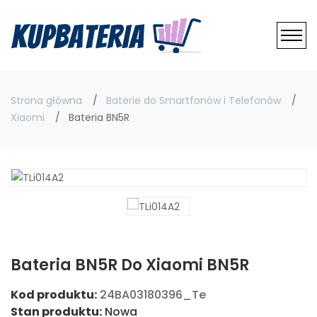
Strona główna
Baterie do Smartfonów i Telefonów
Xiaomi
Bateria BN5R
Bateria BN5R Do Xiaomi BN5R
Kod produktu:
24BA03180396_Te
Stan produktu:
Nowa