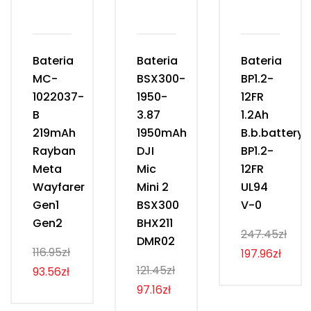
Bateria
Bateria
Bateria
MC-
BSX300-
BP1.2-
1022037-
1950-
12FR
B
3.87
1.2Ah
219mAh
1950mAh
B.b.battery
Rayban
DJI
BP1.2-
Meta
Mic
12FR
Wayfarer
Mini 2
UL94
Gen1
BSX300
V-0
Gen2
BHX211
247.45zł
DMR02
116.95zł
197.96zł
121.45zł
93.56zł
97.16zł