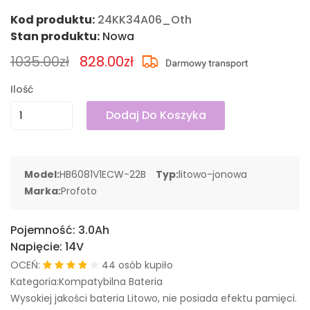
Kod produktu:
24KK34A06_Oth
Stan produktu:
Nowa
1035.00zł
828.00zł
Ilość
Dodaj Do Koszyka
Model:
HB6081V1ECW-22B
Typ:
litowo-jonowa
Marka:
Profoto
Pojemność:
3.0Ah
Napięcie:
14V
OCEŃ:
44 osób kupiło
Kategoria:Kompatybilna Bateria
Wysokiej jakości bateria Litowo, nie posiada efektu pamięci.