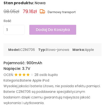
Stan produktu:
Nowa
98.95zł
79.16zł
Ilość
Dodaj Do Koszyka
Model:
C21N1706
Typ:
litowo-jonowa
Marka:
Apple
Pojemność:
900mAh
Napięcie:
3.7V
OCEŃ:
28 osób kupiło
Kategoria:Baterie Apple iPod
Wysokiej jakości bateria Litowo, nie posiada efektu pamięci.
Baterie C21N1706 są poddawane specjalistycznym
badaniom dzięki czemu gwarantują najwyższa jakość
wykonania i użytkowania.