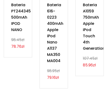
Bateria
Bateria
Bateria
PT244345
616-
A1059
500mAh
0223
750mAh
IPOD
400mAh
Apple
NANO
Apple
iPod
iPod
Touch
98.45zł
Nano
4th
78.76zł
A1137
Generation
MA350
107.45zł
MA004
85.96zł
98.95zł
79.16zł