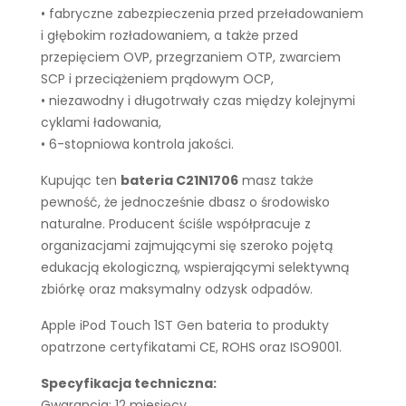
• fabryczne zabezpieczenia przed przeładowaniem
i głębokim rozładowaniem, a także przed
przepięciem OVP, przegrzaniem OTP, zwarciem
SCP i przeciążeniem prądowym OCP,
• niezawodny i długotrwały czas między kolejnymi
cyklami ładowania,
• 6-stopniowa kontrola jakości.
Kupując ten
bateria C21N1706
masz także
pewność, że jednocześnie dbasz o środowisko
naturalne. Producent ściśle współpracuje z
organizacjami zajmującymi się szeroko pojętą
edukacją ekologiczną, wspierającymi selektywną
zbiórkę oraz maksymalny odzysk odpadów.
Apple iPod Touch 1ST Gen bateria to produkty
opatrzone certyfikatami CE, ROHS oraz ISO9001.
Specyfikacja techniczna:
Gwarancja: 12 miesięcy