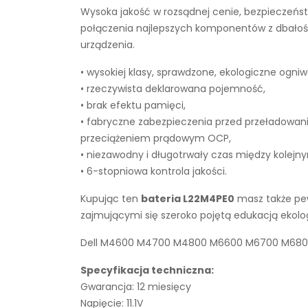
Wysoka jakość w rozsądnej cenie, bezpieczeńst
połączenia najlepszych komponentów z dbałości
urządzenia.
• wysokiej klasy, sprawdzone, ekologiczne ogniw
• rzeczywista deklarowana pojemność,
• brak efektu pamięci,
• fabryczne zabezpieczenia przed przeładowan
przeciążeniem prądowym OCP,
• niezawodny i długotrwały czas między kolejn
• 6-stopniowa kontrola jakości.
Kupując ten
bateria L22M4PE0
masz także pew
zajmującymi się szeroko pojętą edukacją ekol
Dell M4600 M4700 M4800 M6600 M6700 M6800 ba
Specyfikacja techniczna:
Gwarancja: 12 miesięcy
Napięcie: 11.1V