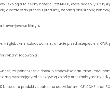
wo i ekologia to cechy
bateria L22M4PE0
, które doceniły już ty
ą o każdy etap procesu produkcji, wspartą nieustanną kontrolą
a litowo-jonowe klasy A,
iem i głębokim rozładowaniem, a także przed przepięciem OVP,
ymi cyklami ładowania,
ność, że jednocześnie dbasz o środowisko naturalne. Producent
ogiczną, wspierającymi selektywną zbiórkę oraz maksymalny odz
teria to produkty opatrzone certyfikatami CE, ROHS oraz ISO