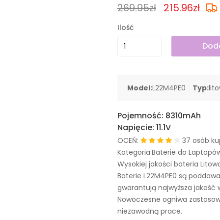
269.95zł
215.96zł
Ilość
Doda
Model:
L22M4PE0
Typ:
lit
Pojemność:
8310mAh
Napięcie:
11.1V
OCEŃ:
37 osób ku
Kategoria:Baterie do Laptopó
Wysokiej jakości bateria Litow
Baterie L22M4PE0 są poddawa
gwarantują najwyższa jakość 
Nowoczesne ogniwa zastosowa
niezawodną prace.