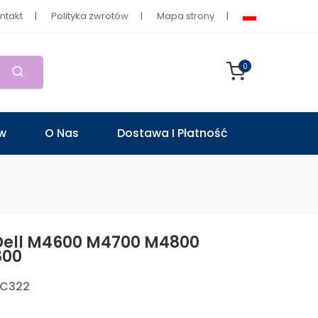
ntakt
Polityka zwrotów
Mapa strony
0
ów
O Nas
Dostawa I Płatność
 Dell M4600 M4700 M4800
800
0C322