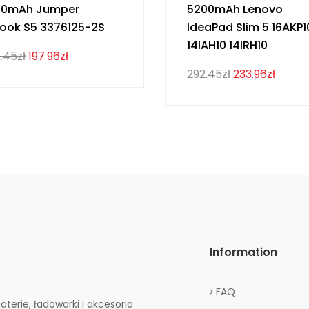
00mAh Jumper
5200mAh Lenovo
ook S5 3376125-2S
IdeaPad Slim 5 16AKP1
14IAH10 14IRH10
.45zł
197.96zł
292.45zł
233.96zł
Information
FAQ
aterie, ładowarki i akcesoria