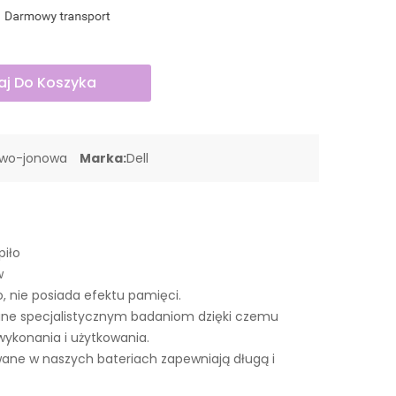
j Do Koszyka
owo-jonowa
Marka:
Dell
piło
w
o, nie posiada efektu pamięci.
ne specjalistycznym badaniom dzięki czemu
wykonania i użytkowania.
ne w naszych bateriach zapewniają długą i