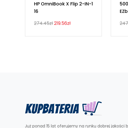
HP OmniBook X Flip 2-IN-1
50
16
EZb
274.45zł
219.56zł
247
Już ponad 15 lat oferujemy na rynku dobrej jakości b