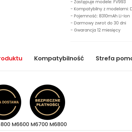
- Zastępuje modele:
FV993
- Kompatybilny z modelami
- Pojemność: 8310mAh Li-Ion
- Darmowy zwrot do 30 dni
- Gwarancja 12 miesięcy
roduktu
Kompatybilność
Strefa pom
M4800 M6600 M6700 M6800