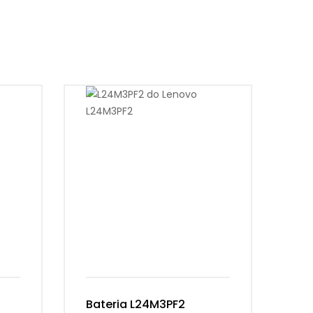
Bateria L24M3PF2
Ba