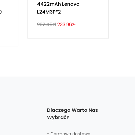
4422mAh Lenovo
54
0
L24M3PF2
Th
292.45zł
233.96zł
274
Dlaczego Warto Nas
Wybrać?
- Darmowa dostawa