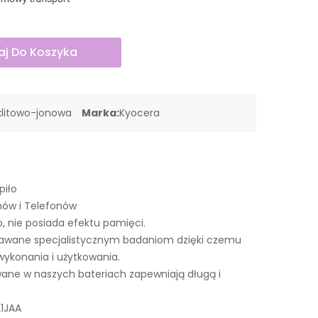
j Do Koszyka
:
litowo-jonowa
Marka:
Kyocera
piło
nów i Telefonów
o, nie posiada efektu pamięci.
dawane specjalistycznym badaniom dzięki czemu
wykonania i użytkowania.
ne w naszych bateriach zapewniają długą i
1JAA