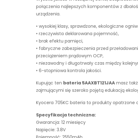
połączenia najlepszych komponentów z dbałości
urządzenia.
• wysokiej klasy, sprawdzone, ekologiczne ogniw
• rzeczywista deklarowana pojemność,
• brak efektu pamięci,
• fabryczne zabezpieczenia przed przeładowan
przeciążeniem prądowym OCP,
• niezawodny i długotrwały czas między kolejn
• 6-stopniowa kontrola jakości.
Kupując ten
bateria 5AAXBT121JAA
masz także
zajmującymi się szeroko pojętą edukacją ekol
Kyocera 705KC bateria to produkty opatrzone c
Specyfikacja techniczna:
Gwarancja: 12 miesięcy
Napięcie: 3.8V
Pojemność: 2550mAh