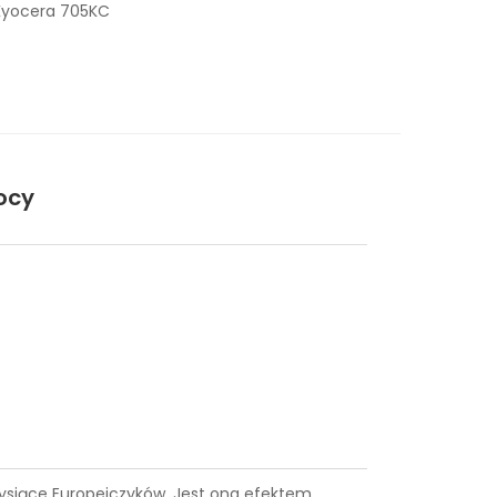
Kyocera 705KC
ocy
 tysiące Europejczyków. Jest ona efektem