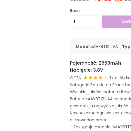
Ilość
Doda
Model:
5AAXBT121JAA
Typ
Pojemność:
2550mAh
Napięcie:
3.8V
OCEŃ:
97 osób ku
Kategoria:Baterie do Smartfo
Wysokiej jakości bateria Litow
Baterie 5AAXBT121JAA są pod
gwarantują najwyższa jakość 
Nowoczesne ogniwa zastosowa
niezawodną prace.
- Zastępuje modele:
5AAXBT12