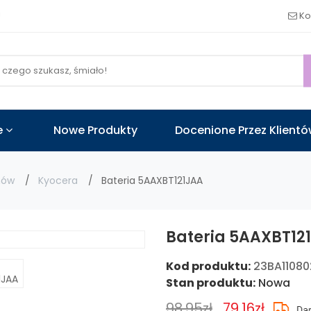
!
Ko
e
Nowe Produkty
Docenione Przez Klient
nów
Kyocera
Bateria 5AAXBT121JAA
Bateria 5AAXBT12
Kod produktu:
23BA1108
Stan produktu:
Nowa
98.95zł
79.16zł