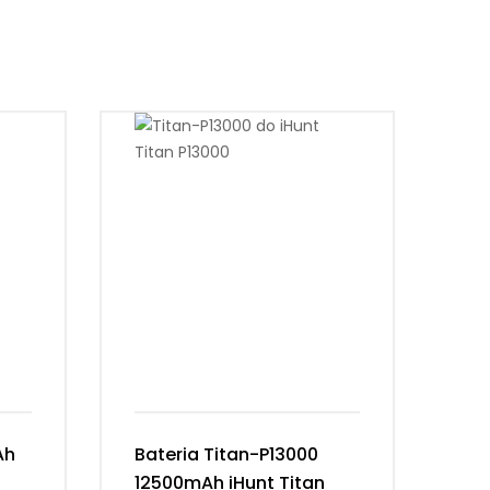
Ah
Bateria Titan-P13000
Ba
12500mAh iHunt Titan
Vi