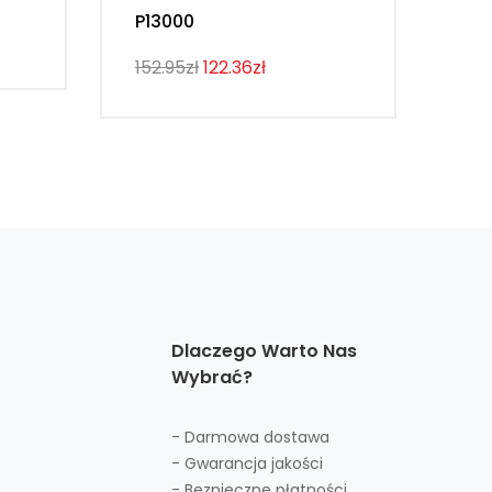
P13000
107
152.95zł
122.36zł
Dlaczego Warto Nas
Wybrać?
- Darmowa dostawa
- Gwarancja jakości
- Bezpieczne płatności