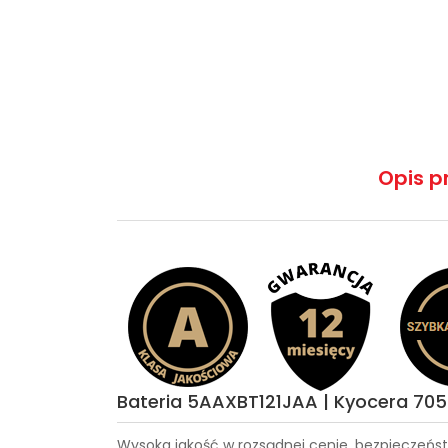
Opis p
Bateria 5AAXBT121JAA | Kyocera 70
Wysoka jakość w rozsądnej cenie, bezpieczeńst