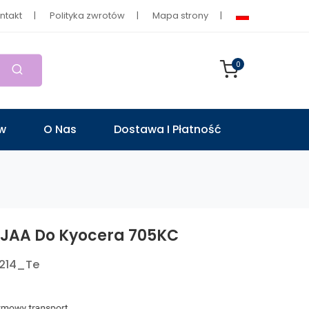
ntakt
Polityka zwrotów
Mapa strony
0
ów
O Nas
Dostawa I Płatność
1JAA Do Kyocera 705KC
0214_Te