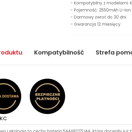
- Kompatybilny z modelami: 
- Pojemność: 2550mAh Li-Ion
- Darmowy zwrot do 30 dni
- Gwarancja 12 miesięcy
roduktu
Kompatybilność
Strefa pom
5KC
wo i ekologia to cechy
bateria 5AAXBT121JAA
, które doceniły już