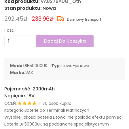
Kod produktu:
VA8278AUG_Oth
Stan produktu:
Nowa
292.45zł
233.96zł
Ilość
Dodaj Do Koszyka
Model:
BH50000UK
Typ:
litowo-jonowa
Marka:
VAX
Pojemność:
2000mAh
Napięcie:
18V
OCEŃ:
70 osób kupiło
Kategoria:Baterie do Terminali Płatniczych
Wysokiej jakości bateria Litowo, nie posiada efektu pamięci.
Baterie BH50000UK są poddawane specjalistycznym