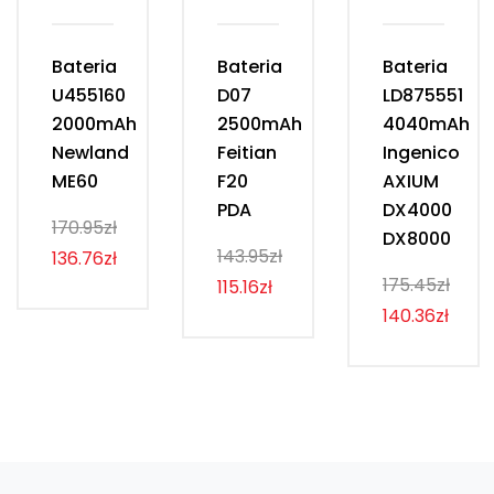
Bateria
Bateria
Bateria
U455160
D07
LD875551
2000mAh
2500mAh
4040mAh
Newland
Feitian
Ingenico
ME60
F20
AXIUM
PDA
DX4000
170.95zł
DX8000
143.95zł
136.76zł
175.45zł
115.16zł
140.36zł