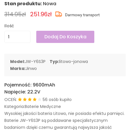
Stan produktu:
Nowa
314.95zł
251.96zł
Ilość
Dodaj Do Koszyka
Model:
JW-Y6S3P
Typ:
litowo-jonowa
Marka:
Jinwo
Pojemność:
9600mAh
Napięcie:
22.2V
OCEŃ:
56 osób kupiło
Kategoria:Baterie Medyczne
Wysokiej jakości bateria Litowo, nie posiada efektu pamięci.
Baterie JW-Y6S3P są poddawane specjalistycznym
badaniom dzięki czemu gwarantują najwyższa jakość