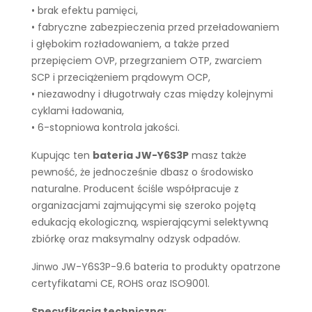
• brak efektu pamięci,
• fabryczne zabezpieczenia przed przeładowaniem
i głębokim rozładowaniem, a także przed
przepięciem OVP, przegrzaniem OTP, zwarciem
SCP i przeciążeniem prądowym OCP,
• niezawodny i długotrwały czas między kolejnymi
cyklami ładowania,
• 6-stopniowa kontrola jakości.
Kupując ten
bateria JW-Y6S3P
masz także
pewność, że jednocześnie dbasz o środowisko
naturalne. Producent ściśle współpracuje z
organizacjami zajmującymi się szeroko pojętą
edukacją ekologiczną, wspierającymi selektywną
zbiórkę oraz maksymalny odzysk odpadów.
Jinwo JW-Y6S3P-9.6 bateria to produkty opatrzone
certyfikatami CE, ROHS oraz ISO9001.
Specyfikacja techniczna: