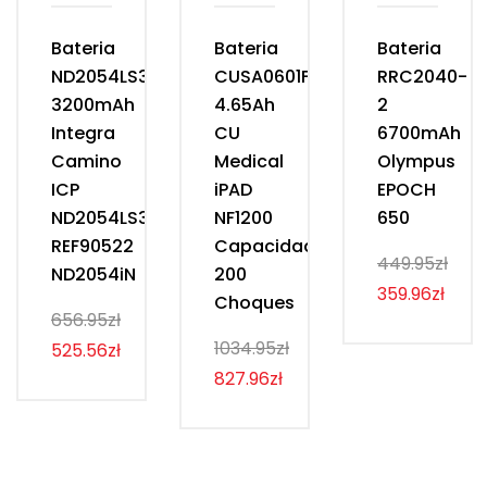
Bateria
Bateria
Bateria
ND2054LS31
CUSA0601F
RRC2040-
3200mAh
4.65Ah
2
Integra
CU
6700mAh
Camino
Medical
Olympus
ICP
iPAD
EPOCH
ND2054LS31
NF1200
650
REF90522
Capacidad
449.95zł
ND2054iN
200
359.96zł
Choques
656.95zł
1034.95zł
525.56zł
827.96zł