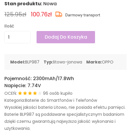
Stan produktu:
Nowa
125.95zł
100.76zł
Ilość
Dodaj Do Koszyka
Model:
BLP987
Typ:
litowo-jonowa
Marka:
OPPO
Pojemność:
2300mAh/17.8Wh
Napięcie:
7.74V
OCEŃ:
96 osób kupiło
Kategoria:Baterie do Smartfonów i Telefonów
Wysokiej jakości bateria Litowo, nie posiada efektu pamięci.
Baterie BLP987 są poddawane specjalistycznym badaniom
dzięki czemu gwarantują najwyższa jakość wykonania i
użytkowania.