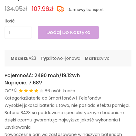
134.95zł
107.96zł
Ilość
Dodaj Do Koszyka
Model:
BA23
Typ:
litowo-jonowa
Marka:
Vivo
Pojemność:
2490 mAh/19.12Wh
Napięcie:
7.68V
OCEŃ:
86 osób kupiło
Kategoria:Baterie do Smartfonów i Telefonów
Wysokiej jakości bateria Litowo, nie posiada efektu pamięci.
Baterie BA23 są poddawane specjalistycznym badaniom
dzięki czemu gwarantują najwyższa jakość wykonania i
użytkowania.
Nowoczesne ogniwa zastosowane w naszych bateriach