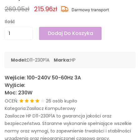
269.95zł
215.96zł
Ilość
Dodaj Do Koszyka
Model:
D11-230P1A
Marka:
HP
Wejście:
100-240V 50-60Hz 3A
Wyjście:
Moc:
230W
OCEŃ:
26 osób kupiło
Kategoria:Zasilacz Komputerowy
Zasilacze HP D11-230P1A to gwarancja jakości oraz
bezpieczeństwa. Staranne wykonanie spełniające wszelkie
normy oraz wymogi, to zapewnienie trwałości i stabilności
urządzenia oraz nieograniczonej czasowo pracy.