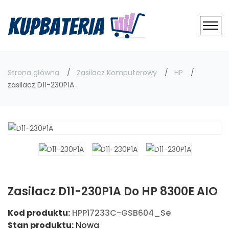
Strona główna
Zasilacz Komputerowy
HP
zasilacz D11-230P1A
Zasilacz D11-230P1A Do HP 8300E AIO
Kod produktu:
HPP17233C-GSB604_Se
Stan produktu:
Nowa