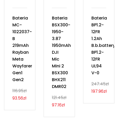
Bateria
Bateria
Bateria
MC-
BSX300-
BP1.2-
1022037-
1950-
12FR
B
3.87
1.2Ah
219mAh
1950mAh
B.b.battery
Rayban
DJI
BP1.2-
Meta
Mic
12FR
Wayfarer
Mini 2
UL94
Gen1
BSX300
V-0
Gen2
BHX211
247.45zł
DMR02
116.95zł
197.96zł
121.45zł
93.56zł
97.16zł