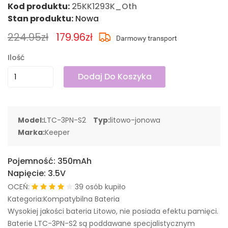
Kod produktu:
25KK1293K_Oth
Stan produktu:
Nowa
224.95zł
179.96zł
Ilość
Dodaj Do Koszyka
Model:
LTC-3PN-S2
Typ:
litowo-jonowa
Marka:
Keeper
Pojemność:
350mAh
Napięcie:
3.5V
OCEŃ:
39 osób kupiło
Kategoria:Kompatybilna Bateria
Wysokiej jakości bateria Litowo, nie posiada efektu pamięci.
Baterie LTC-3PN-S2 są poddawane specjalistycznym