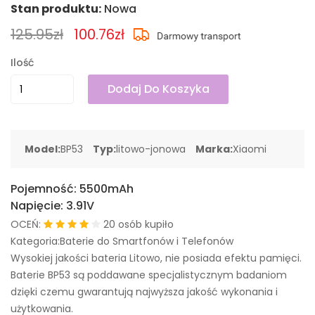
Stan produktu:
Nowa
125.95zł
100.76zł
Ilość
Dodaj Do Koszyka
Model:
BP53
Typ:
litowo-jonowa
Marka:
Xiaomi
Pojemność:
5500mAh
Napięcie:
3.91V
OCEŃ:
20 osób kupiło
Kategoria:Baterie do Smartfonów i Telefonów
Wysokiej jakości bateria Litowo, nie posiada efektu pamięci.
Baterie BP53 są poddawane specjalistycznym badaniom
dzięki czemu gwarantują najwyższa jakość wykonania i
użytkowania.