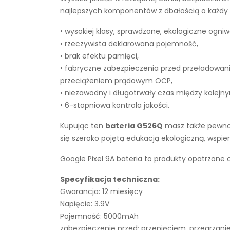
najlepszych komponentów z dbałością o każdy e
• wysokiej klasy, sprawdzone, ekologiczne ogniw
• rzeczywista deklarowana pojemność,
• brak efektu pamięci,
• fabryczne zabezpieczenia przed przeładowan
przeciążeniem prądowym OCP,
• niezawodny i długotrwały czas między kolejn
• 6-stopniowa kontrola jakości.
Kupując ten
bateria G526Q
masz także pewnoś
się szeroko pojętą edukacją ekologiczną, wsp
Google Pixel 9A bateria to produkty opatrzone 
Specyfikacja techniczna:
Gwarancja: 12 miesięcy
Napięcie: 3.9V
Pojemność: 5000mAh
zabezpieczenie przed: przepięciem, przegrza