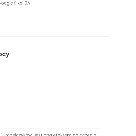
oogle Pixel 9A
ocy
ce Europejczyków. Jest ona efektem połączenia