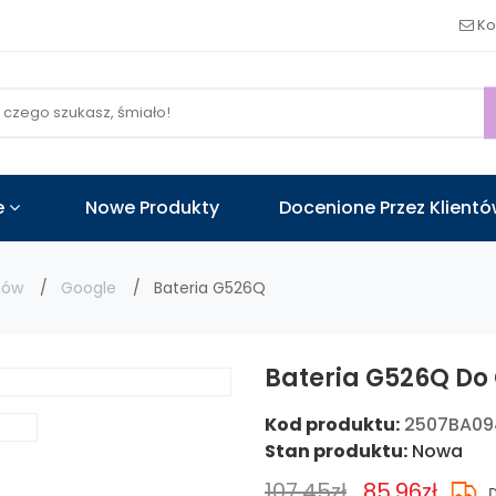
!
Ko
e
Nowe Produkty
Docenione Przez Klient
nów
Google
Bateria G526Q
Bateria G526Q Do 
Kod produktu:
2507BA0
Stan produktu:
Nowa
107.45zł
85.96zł