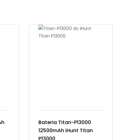
Ah
Bateria Titan-P13000
Ba
12500mAh iHunt Titan
Vi
P13000