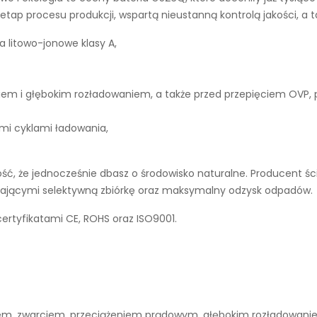
tap procesu produkcji, wspartą nieustanną kontrolą jakości, a 
a litowo-jonowe klasy A,
iem i głębokim rozładowaniem, a także przed przepięciem OVP,
ymi cyklami ładowania,
ć, że jednocześnie dbasz o środowisko naturalne. Producent śc
ierającymi selektywną zbiórkę oraz maksymalny odzysk odpadów.
certyfikatami CE, ROHS oraz ISO9001.
niem, zwarciem, przeciążeniem prądowym, głębokim rozładowan