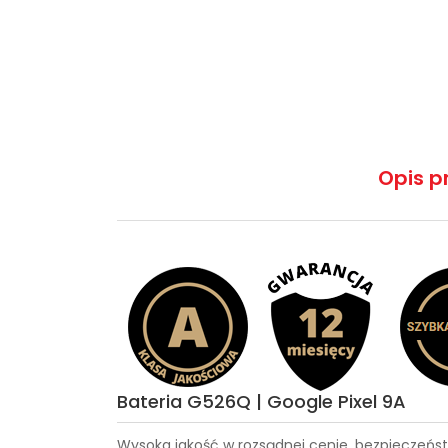
Opis p
Bateria G526Q | Google Pixel 9A
Wysoka jakość w rozsądnej cenie, bezpieczeńst