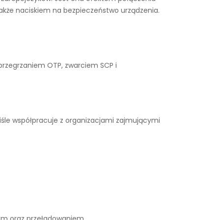
także naciskiem na bezpieczeństwo urządzenia.
 przegrzaniem OTP, zwarciem SCP i
iśle współpracuje z organizacjami zajmującymi
iem oraz przeładowaniem