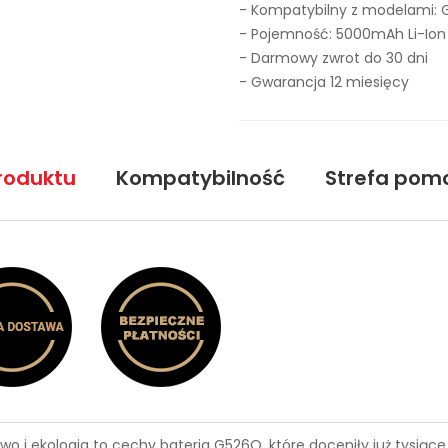
- Kompatybilny z modelami: G
- Pojemność: 5000mAh Li-Ion
- Darmowy zwrot do 30 dni
- Gwarancja 12 miesięcy
roduktu
Kompatybilność
Strefa pom
wo i ekologia to cechy
bateria G526Q
, które doceniły już tysią