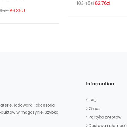
103.45zł
82.76zł
.95zł
86.36zł
Information
FAQ
aterie, ładowarki i akcesoria
O nas
roduktów w magazynie. Szybka
Polityka zwrotów
Dostawa i płatność