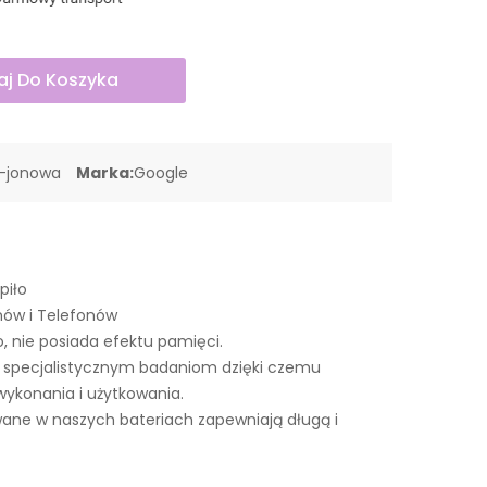
j Do Koszyka
o-jonowa
Marka:
Google
piło
nów i Telefonów
o, nie posiada efektu pamięci.
 specjalistycznym badaniom dzięki czemu
wykonania i użytkowania.
ne w naszych bateriach zapewniają długą i