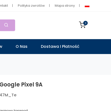
ntakt
Polityka zwrotów
Mapa strony
0
ów
O Nas
Dostawa I Płatność
Google Pixel 9A
947M_Te