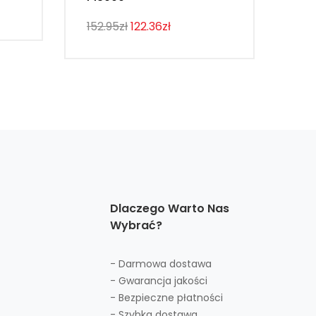
107
152.95zł
122.36zł
Dlaczego Warto Nas
Wybrać?
- Darmowa dostawa
- Gwarancja jakości
- Bezpieczne płatności
- Szybka dostawa