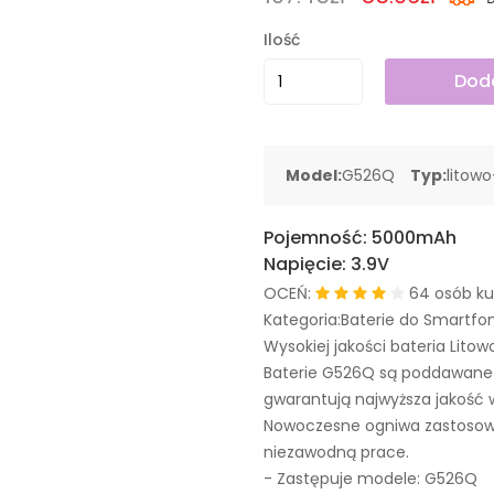
Ilość
Doda
Model:
G526Q
Typ:
litow
Pojemność:
5000mAh
Napięcie:
3.9V
OCEŃ:
64 osób ku
Kategoria:Baterie do Smartfo
Wysokiej jakości bateria Litow
Baterie G526Q są poddawane
gwarantują najwyższa jakość 
Nowoczesne ogniwa zastosowa
niezawodną prace.
- Zastępuje modele:
G526Q