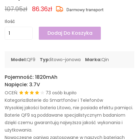
107.95zł
86.36zł
Ilość
Dodaj Do Koszyka
Model:
QF9
Typ:
litowo-jonowa
Marka:
Qin
Pojemność:
1820mAh
Napięcie:
3.7V
OCEŃ:
73 osób kupiło
Kategoria:Baterie do Smartfonów i Telefonów
Wysokiej jakości bateria Litowo, nie posiada efektu pamięci.
Baterie QF9 są poddawane specjalistycznym badaniom
dzięki czemu gwarantują najwyższa jakość wykonania i
użytkowania.
Nowoczesne ogniwa zastosowane w naszych bateriach