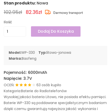
Stan produktu:
Nowa
102.95zł
82.36zł
Ilość
Dodaj Do Koszyka
Model:
WP-330
Typ:
litowo-jonowa
Marka:
Baofeng
Pojemność:
6000mAh
Napięcie:
3.7V
OCEŃ:
63 osób kupiło
Kategoria:Baterie do Radiotelefonów
Wysokiej jakości bateria Litowo, nie posiada efektu pamięci.
Baterie WP-330 są poddawane specjalistycznym badaniom
dzięki czemu gwarantują najwyższa jakość wykonania i