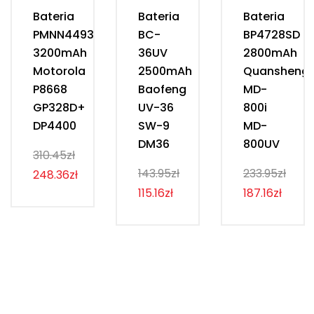
Bateria
Bateria
Bateria
PMNN4493D
BC-
BP4728SD
3200mAh
36UV
2800mAh
Motorola
2500mAh
Quansheng
P8668
Baofeng
MD-
GP328D+
UV-36
800i
DP4400
SW-9
MD-
DM36
800UV
310.45zł
143.95zł
233.95zł
248.36zł
115.16zł
187.16zł