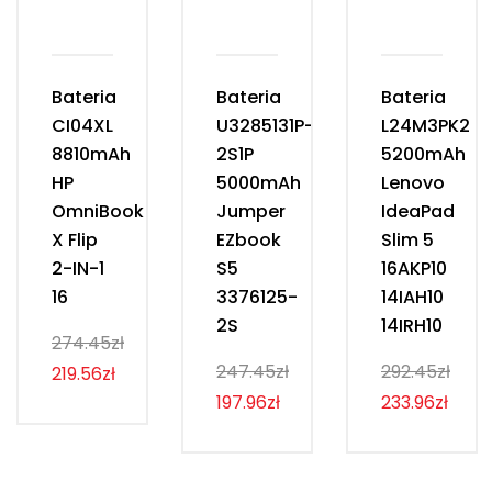
Bateria
Bateria
Bateria
CI04XL
U3285131P-
L24M3PK2
8810mAh
2S1P
5200mAh
HP
5000mAh
Lenovo
OmniBook
Jumper
IdeaPad
X Flip
EZbook
Slim 5
2-IN-1
S5
16AKP10
16
3376125-
14IAH10
2S
14IRH10
274.45zł
247.45zł
292.45zł
219.56zł
197.96zł
233.96zł