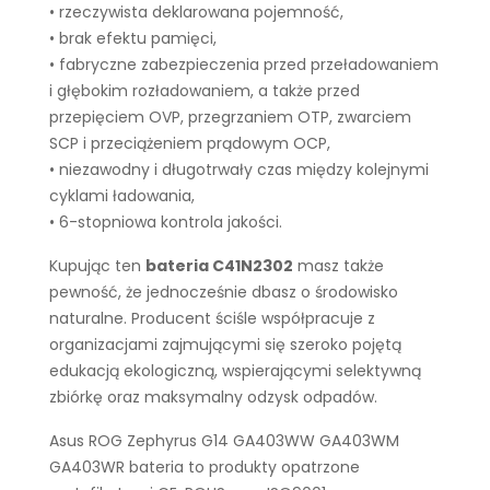
• rzeczywista deklarowana pojemność,
• brak efektu pamięci,
• fabryczne zabezpieczenia przed przeładowaniem
i głębokim rozładowaniem, a także przed
przepięciem OVP, przegrzaniem OTP, zwarciem
SCP i przeciążeniem prądowym OCP,
• niezawodny i długotrwały czas między kolejnymi
cyklami ładowania,
• 6-stopniowa kontrola jakości.
Kupując ten
bateria C41N2302
masz także
pewność, że jednocześnie dbasz o środowisko
naturalne. Producent ściśle współpracuje z
organizacjami zajmującymi się szeroko pojętą
edukacją ekologiczną, wspierającymi selektywną
zbiórkę oraz maksymalny odzysk odpadów.
Asus ROG Zephyrus G14 GA403WW GA403WM
GA403WR bateria to produkty opatrzone