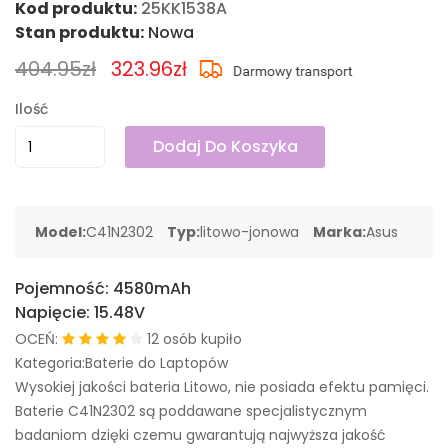
Kod produktu:
25KK1538A
Stan produktu:
Nowa
404.95zł
323.96zł
Ilość
Dodaj Do Koszyka
Model:
C41N2302
Typ:
litowo-jonowa
Marka:
Asus
Pojemność:
4580mAh
Napięcie:
15.48V
OCEŃ:
12 osób kupiło
Kategoria:Baterie do Laptopów
Wysokiej jakości bateria Litowo, nie posiada efektu pamięci.
Baterie C41N2302 są poddawane specjalistycznym
badaniom dzięki czemu gwarantują najwyższa jakość