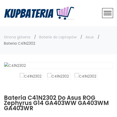
Strona główna
Baterie do Laptopów
Asus
Bateria C41N2302
Bateria C41N2302 Do Asus ROG
Zephyrus G14 GA403WW GA403WM
GA403WR