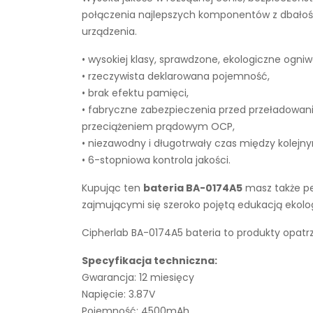
połączenia najlepszych komponentów z dbałości
urządzenia.
• wysokiej klasy, sprawdzone, ekologiczne ogniw
• rzeczywista deklarowana pojemność,
• brak efektu pamięci,
• fabryczne zabezpieczenia przed przeładowan
przeciążeniem prądowym OCP,
• niezawodny i długotrwały czas między kolejn
• 6-stopniowa kontrola jakości.
Kupując ten
bateria BA-0174A5
masz także pe
zajmującymi się szeroko pojętą edukacją ekol
Cipherlab BA-0174A5 bateria to produkty opatr
Specyfikacja techniczna:
Gwarancja: 12 miesięcy
Napięcie: 3.87V
Pojemność: 4500mAh