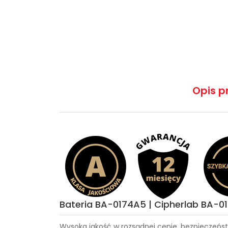
Opis p
Bateria BA-0174A5 | Cipherlab BA-0
Wysoka jakość w rozsądnej cenie, bezpieczeńst