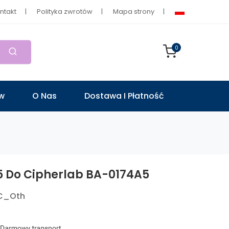
ntakt
Polityka zwrotów
Mapa strony
0
ów
O Nas
Dostawa I Płatność
5 Do Cipherlab BA-0174A5
C_Oth