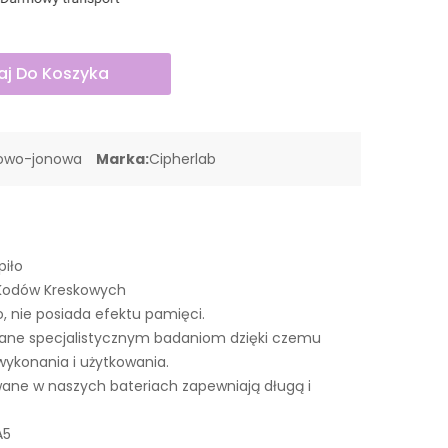
j Do Koszyka
towo-jonowa
Marka:
Cipherlab
piło
i Kodów Kreskowych
o, nie posiada efektu pamięci.
ane specjalistycznym badaniom dzięki czemu
wykonania i użytkowania.
ne w naszych bateriach zapewniają długą i
A5