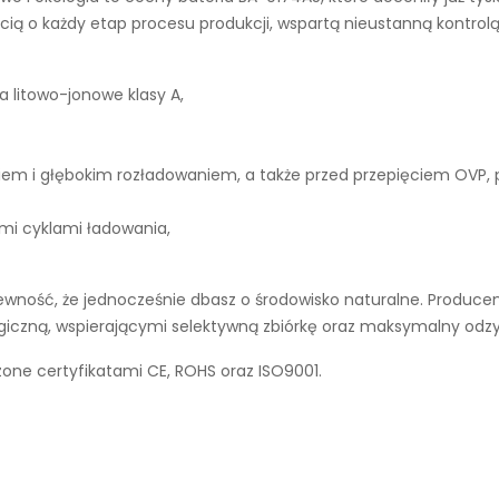
ą o każdy etap procesu produkcji, wspartą nieustanną kontrolą
a litowo-jonowe klasy A,
iem i głębokim rozładowaniem, a także przed przepięciem OVP,
ymi cyklami ładowania,
wność, że jednocześnie dbasz o środowisko naturalne. Producent
ogiczną, wspierającymi selektywną zbiórkę oraz maksymalny odz
zone certyfikatami CE, ROHS oraz ISO9001.