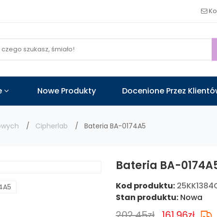
!
Ko
e
Nowe Produkty
Docenione Przez Klient
kowych
Cipherlab
Bateria BA-0174A5
Bateria BA-0174A
Kod produktu:
25KK1384
Stan produktu:
Nowa
202.45zł
161.96zł