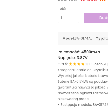
Ilość
Doda
Model:
BA-0174A5
Typ:
li
Pojemność:
4500mAh
Napięcie:
3.87V
OCEŃ:
85 osób ku
Kategoria:Baterie do Czytnik
Wysokiej jakości bateria Litow
Baterie BA-0174A5 są poddaw
gwarantują najwyższa jakość 
Nowoczesne ogniwa zastosowa
niezawodną prace.
- Zastępuje modele:
BA-0174