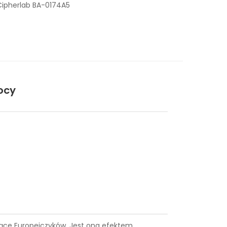
Cipherlab BA-0174A5
ocy
ysiące Europejczyków. Jest ona efektem