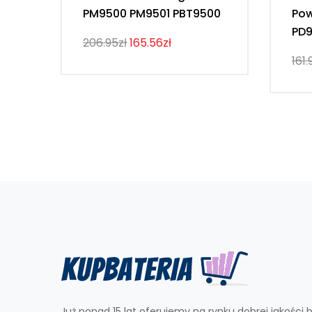
PM9500 PM9501 PBT9500
Pow
PD9
206.95zł
165.56zł
161.
Już ponad 15 lat oferujemy na rynku dobrej jakości b