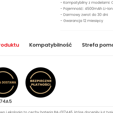
- Kompatybilny z modelami: 
- Pojemność: 4500mAh Li-Ion
- Darmowy zwrot do 30 dni
- Gwarancja 12 miesięcy
roduktu
Kompatybilność
Strefa pom
174A5
wo i ekologia to cechy
bateria BA-0174A5
, które doceniły już t