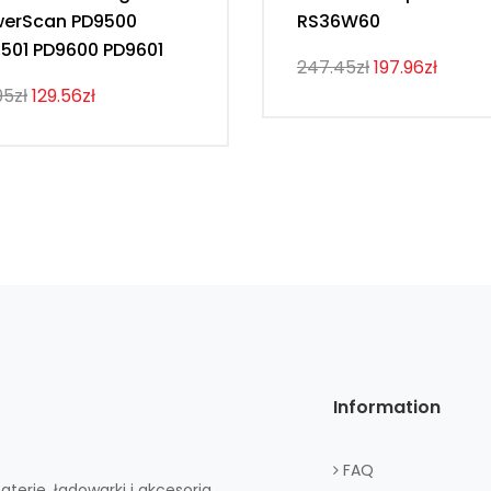
erScan PD9500
RS36W60
501 PD9600 PD9601
247.45zł
197.96zł
95zł
129.56zł
Information
FAQ
aterie, ładowarki i akcesoria