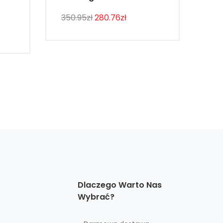
WS
350.95zł
280.76zł
107
Dlaczego Warto Nas
Wybrać?