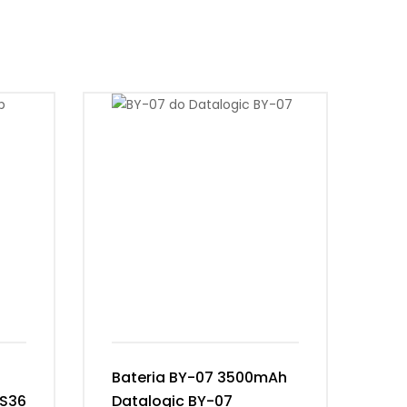
Bateria BY-07 3500mAh
Ba
RS36
Datalogic BY-07
13