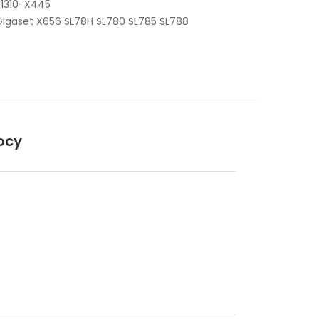
K1310-X445
Gigaset X656 SL78H SL780 SL785 SL788
ocy