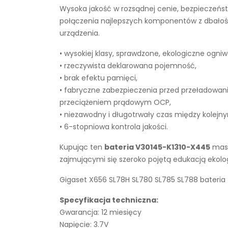
Wysoka jakość w rozsądnej cenie, bezpieczeńst
połączenia najlepszych komponentów z dbałości
urządzenia.
• wysokiej klasy, sprawdzone, ekologiczne ogniw
• rzeczywista deklarowana pojemność,
• brak efektu pamięci,
• fabryczne zabezpieczenia przed przeładowan
przeciążeniem prądowym OCP,
• niezawodny i długotrwały czas między kolejn
• 6-stopniowa kontrola jakości.
Kupując ten
bateria V30145-K1310-X445
masz
zajmującymi się szeroko pojętą edukacją ekol
Gigaset X656 SL78H SL780 SL785 SL788 bateria 
Specyfikacja techniczna:
Gwarancja: 12 miesięcy
Napięcie: 3.7V