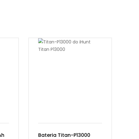
Ah
Bateria Titan-P13000
Ba