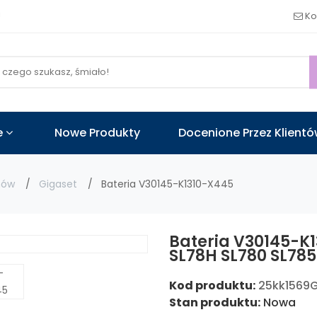
!
Ko
e
Nowe Produkty
Docenione Przez Klient
nów
Gigaset
Bateria V30145-K1310-X445
Bateria V30145-K
SL78H SL780 SL785
Kod produktu:
25kk1569
Stan produktu:
Nowa