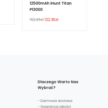
12500mAh iHunt Titan
Vi
P13000
107
152.95zł
122.36zł
Dlaczego Warto Nas
Wybrać?
- Darmowa dostawa
- Gwarancja jakości