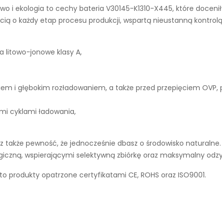
wo i ekologia to cechy
bateria V30145-K1310-X445
, które doceni
ą o każdy etap procesu produkcji, wspartą nieustanną kontrolą
a litowo-jonowe klasy A,
iem i głębokim rozładowaniem, a także przed przepięciem OVP,
ymi cyklami ładowania,
 także pewność, że jednocześnie dbasz o środowisko naturalne. 
ogiczną, wspierającymi selektywną zbiórkę oraz maksymalny odz
to produkty opatrzone certyfikatami CE, ROHS oraz ISO9001.