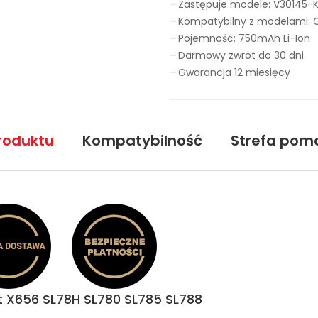
- Zastępuje modele:
V30145-
- Kompatybilny z modelami: 
- Pojemność: 750mAh Li-Ion
- Darmowy zwrot do 30 dni
- Gwarancja 12 miesięcy
roduktu
Kompatybilność
Strefa pom
t X656 SL78H SL780 SL785 SL788