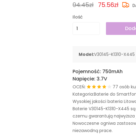
94.45zł
75.56zł
Ilość
Doda
Model:
V30145-K1310-X445
Pojemność:
750mAh
Napięcie:
3.7V
OCEŃ:
77 osób ku
Kategoria:Baterie do Smartfo
Wysokiej jakości bateria Litow
Baterie V30145-K1310-X445 s
czemu gwarantują najwyższa j
Nowoczesne ogniwa zastosowa
niezawodną prace.