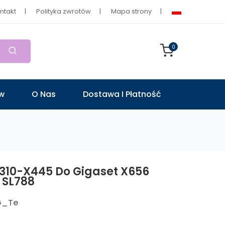
ntakt
Polityka zwrotów
Mapa strony
0
ów
O Nas
Dostawa I Płatność
1310-X445 Do Gigaset X656
 SL788
G_Te