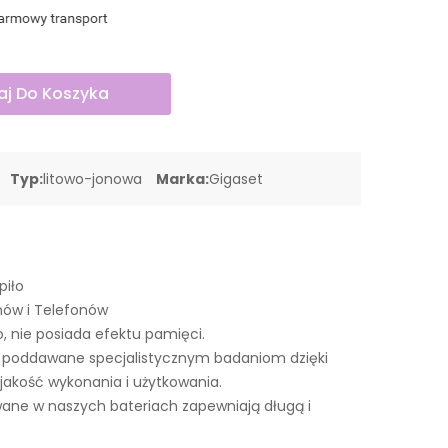
j Do Koszyka
Typ:
litowo-jonowa
Marka:
Gigaset
piło
nów i Telefonów
o, nie posiada efektu pamięci.
ą poddawane specjalistycznym badaniom dzięki
akość wykonania i użytkowania.
ne w naszych bateriach zapewniają długą i