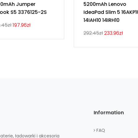
00mAh Jumper
5200mAh Lenovo
ook S5 3376125-2S
IdeaPad Slim 5 16AKP1
14IAH10 14IRH10
.45zł
197.96zł
292.45zł
233.96zł
Information
FAQ
aterie, ładowarki i akcesoria