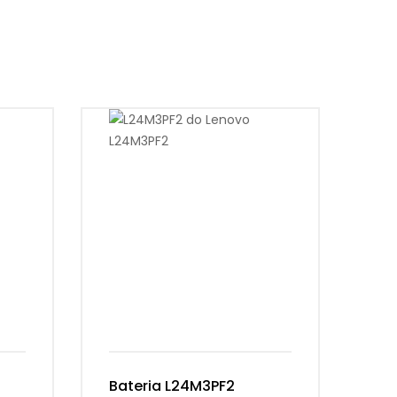
Bateria L24M3PF2
Ba