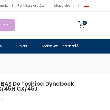
ntakt
Polityka zwrotów
Mapa strony
0
ów
O Nas
Dostawa I Płatność
1BAS Do Toshiba Dynabook
X/45H CX/45J
UG