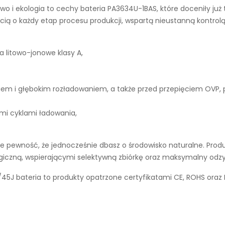
wo i ekologia to cechy
bateria PA3634U-1BAS
, które doceniły ju
ą o każdy etap procesu produkcji, wspartą nieustanną kontrolą
a litowo-jonowe klasy A,
iem i głębokim rozładowaniem, a także przed przepięciem OVP,
ymi cyklami ładowania,
 pewność, że jednocześnie dbasz o środowisko naturalne. Produ
ogiczną, wspierającymi selektywną zbiórkę oraz maksymalny odz
 bateria to produkty opatrzone certyfikatami CE, ROHS oraz 