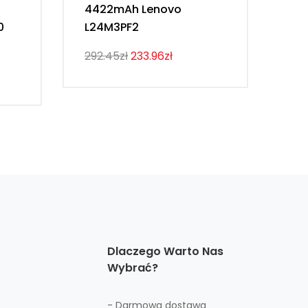
4422mAh Lenovo
54
0
L24M3PF2
Th
292.45zł
233.96zł
274
Dlaczego Warto Nas
Wybrać?
- Darmowa dostawa