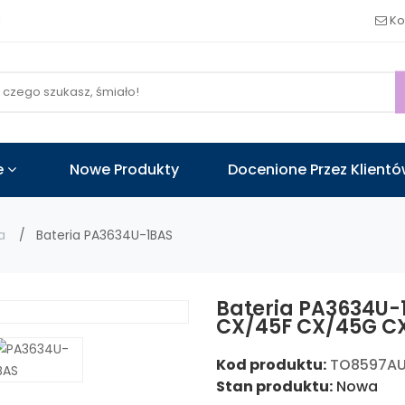
!
Ko
e
Nowe Produkty
Docenione Przez Klient
a
Bateria PA3634U-1BAS
Bateria PA3634U-
CX/45F CX/45G C
Kod produktu:
TO8597A
Stan produktu:
Nowa