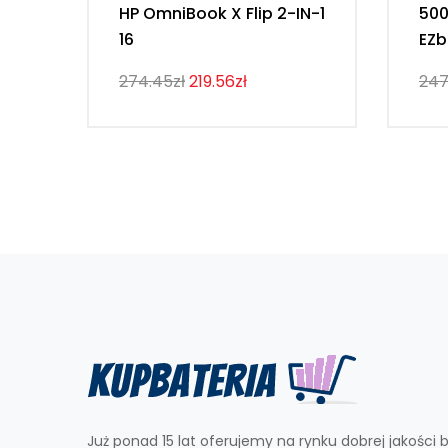
HP OmniBook X Flip 2-IN-1
50
16
EZb
274.45zł
219.56zł
247
Już ponad 15 lat oferujemy na rynku dobrej jakości b