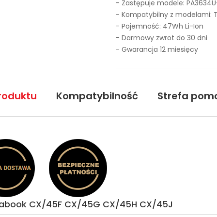
- Zastępuje modele:
PA3634U
- Kompatybilny z modelami:
- Pojemność: 47Wh Li-Ion
- Darmowy zwrot do 30 dni
- Gwarancja 12 miesięcy
roduktu
Kompatybilność
Strefa pom
ynabook CX/45F CX/45G CX/45H CX/45J