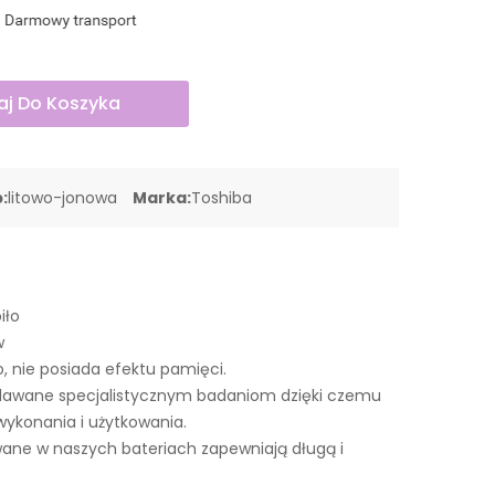
j Do Koszyka
:
litowo-jonowa
Marka:
Toshiba
iło
w
o, nie posiada efektu pamięci.
dawane specjalistycznym badaniom dzięki czemu
wykonania i użytkowania.
ne w naszych bateriach zapewniają długą i