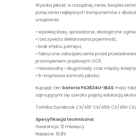
Wysoka jakość w rozsądnej cenie, bezpieczeńst
połączenia najlepszych komponentów z dbałości
urządzenia.
• wysokiej klasy, sprawdzone, ekologiczne ogniw
• rzeczywista deklarowana pojemność,
• brak efektu pamięci,
• fabryczne zabezpieczenia przed przeładowan
przeciążeniem prądowym OCP,
• niezawodny i długotrwały czas między kolejn
• 6-stopniowa kontrola jakości.
Kupując ten
bateria PA3634U-1BAS
masz także
zajmującymi się szeroko pojętą edukacją ekol
Toshiba Dynabook CX/45F CX/45G CX/45H CX/45J
Specyfikacja techniczna:
Gwarancja: 12 miesięcy
Napięcie: 10.8V