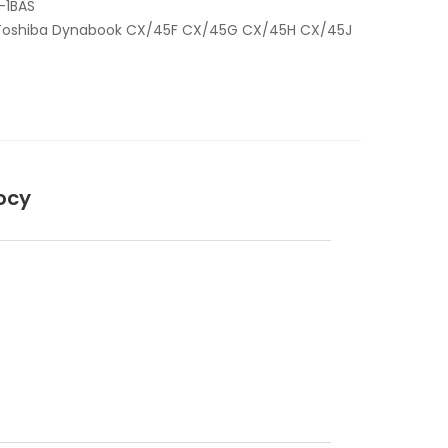
-1BAS
 Toshiba Dynabook CX/45F CX/45G CX/45H CX/45J
ocy