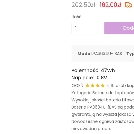
202.50zł
162.00zł
Ilość
Doda
Model:
PA3634U-1BAS
Typ
Pojemność:
47Wh
Napięcie:
10.8V
OCEŃ:
15 osób kup
Kategoria:Baterie do Laptopó
Wysokiej jakości bateria Litow
Baterie PA3634U-1BAS są pod
gwarantują najwyższa jakość 
Nowoczesne ogniwa zastosowa
niezawodną prace.