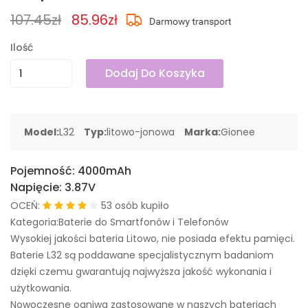
107.45zł
85.96zł
Ilość
Dodaj Do Koszyka
Model:
L32
Typ:
litowo-jonowa
Marka:
Gionee
Pojemność:
4000mAh
Napięcie:
3.87V
OCEŃ:
53 osób kupiło
Kategoria:Baterie do Smartfonów i Telefonów
Wysokiej jakości bateria Litowo, nie posiada efektu pamięci.
Baterie L32 są poddawane specjalistycznym badaniom
dzięki czemu gwarantują najwyższa jakość wykonania i
użytkowania.
Nowoczesne ogniwa zastosowane w naszych bateriach