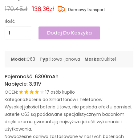
170.45zł
136.36zł
Ilość
Dodaj Do Koszyka
Model:
C63
Typ:
litowo-jonowa
Marka:
Oukitel
Pojemność:
6300mAh
Napięcie:
3.91V
OCEŃ:
17 osób kupiło
Kategoria:Baterie do Smartfonów i Telefonów
Wysokiej jakości bateria Litowo, nie posiada efektu pamięci.
Baterie C63 są poddawane specjalistycznym badaniom
dzięki czemu gwarantują najwyższa jakość wykonania i
użytkowania.
Nowoczesne ogniwa zastosowane w naszych bateriach