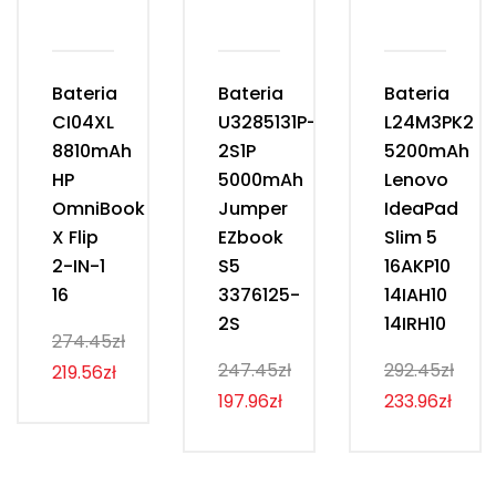
Bateria
Bateria
Bateria
CI04XL
U3285131P-
L24M3PK2
8810mAh
2S1P
5200mAh
HP
5000mAh
Lenovo
OmniBook
Jumper
IdeaPad
X Flip
EZbook
Slim 5
2-IN-1
S5
16AKP10
16
3376125-
14IAH10
2S
14IRH10
274.45zł
247.45zł
292.45zł
219.56zł
197.96zł
233.96zł