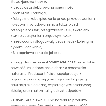
litowo-jonowe klasy A,
• rzeczywista deklarowana pojemność,
• brak efektu pamięci,
• fabryczne zabezpieczenia przed przeładowaniem
i głębokim rozładowaniem, a także przed
przepięciem OVP, przegrzaniem OTP, zwarciem
SCP i przeciążeniem prądowym OCP,
• niezawodny i długotrwały czas między kolejnymi
cyklami ładowania,
• 6-stopniowa kontrola jakości.
Kupując ten
bateria AEC485494-1S2P
masz także
pewność, że jednocześnie dbasz o środowisko
naturalne. Producent ściśle współpracuje z
organizacjami zajmującymi się szeroko pojętą
edukacją ekologiczną, wspierającymi selektywną
zbiórkę oraz maksymalny odzysk odpadów.
RTDPART AEC485494-1S2P bateria to produkty
opatrzone certyfikatami CE, ROHS oraz ISO9001.