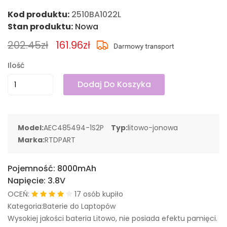
Kod produktu:
2510BA1022L
Stan produktu:
Nowa
202.45zł
161.96zł
Ilość
Dodaj Do Koszyka
Model:
AEC485494-1S2P
Typ:
litowo-jonowa
Marka:
RTDPART
Pojemność:
8000mAh
Napięcie:
3.8V
OCEŃ:
17 osób kupiło
Kategoria:Baterie do Laptopów
Wysokiej jakości bateria Litowo, nie posiada efektu pamięci.