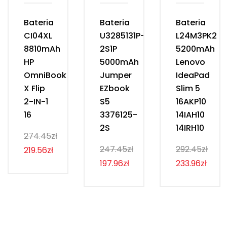
Bateria
Bateria
Bateria
CI04XL
U3285131P-
L24M3PK2
8810mAh
2S1P
5200mAh
HP
5000mAh
Lenovo
OmniBook
Jumper
IdeaPad
X Flip
EZbook
Slim 5
2-IN-1
S5
16AKP10
16
3376125-
14IAH10
2S
14IRH10
274.45zł
247.45zł
292.45zł
219.56zł
197.96zł
233.96zł