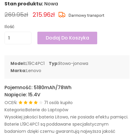
Stan produktu:
Nowa
269.95zł
215.96zł
Ilość
Dodaj Do Koszyka
Model:
L19C4PC1
Typ:
litowo-jonowa
Marka:
Lenovo
Pojemność:
5180mAh/78Wh
Napięcie:
15.4V
OCEŃ:
71 osób kupiło
Kategoria:Baterie do Laptopów
Wysokiej jakości bateria Litowo, nie posiada efektu pamięci.
Baterie L19C4PC1 są poddawane specjalistycznym
badaniom dzięki czemu gwarantują najwyższa jakość