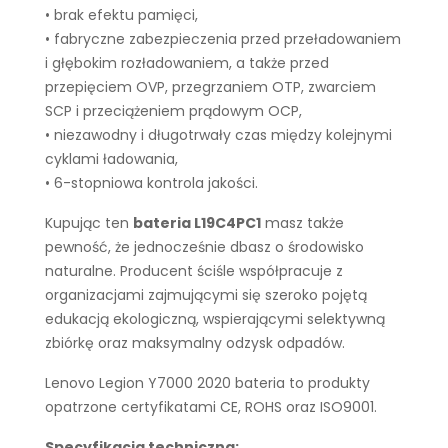
• brak efektu pamięci,
• fabryczne zabezpieczenia przed przeładowaniem
i głębokim rozładowaniem, a także przed
przepięciem OVP, przegrzaniem OTP, zwarciem
SCP i przeciążeniem prądowym OCP,
• niezawodny i długotrwały czas między kolejnymi
cyklami ładowania,
• 6-stopniowa kontrola jakości.
Kupując ten
bateria L19C4PC1
masz także
pewność, że jednocześnie dbasz o środowisko
naturalne. Producent ściśle współpracuje z
organizacjami zajmującymi się szeroko pojętą
edukacją ekologiczną, wspierającymi selektywną
zbiórkę oraz maksymalny odzysk odpadów.
Lenovo Legion Y7000 2020 bateria to produkty
opatrzone certyfikatami CE, ROHS oraz ISO9001.
Specyfikacja techniczna: