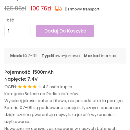
125.95zł
100.76zł
Ilość
Dodaj Do Koszyka
Model:
X7-011
Typ:
litowo-jonowa
Marka:
Linemax
Pojemność:
1500mAh
Napięcie:
7.4V
OCEŃ:
47 osób kupiło
Kategoria:Baterie do Radiotelefonów
Wysokiej jakości bateria Litowo, nie posiada efektu pamięci.
Baterie X7-011 są poddawane specjalistycznym badaniom
dzięki czemu gwarantują najwyższa jakość wykonania i
użytkowania.
Nowoczesne ogniwa zastosowane w naszych bateriach