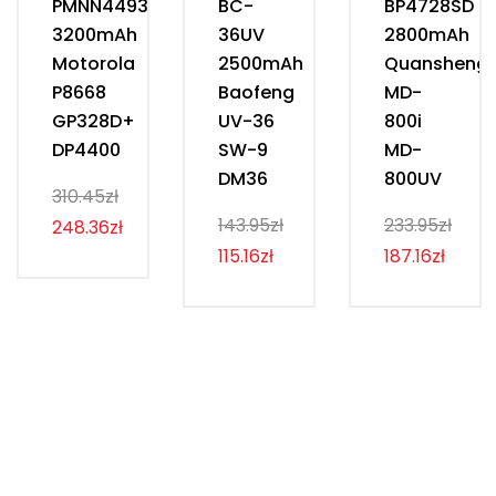
PMNN4493D
BC-
BP4728SD
3200mAh
36UV
2800mAh
Motorola
2500mAh
Quansheng
P8668
Baofeng
MD-
GP328D+
UV-36
800i
DP4400
SW-9
MD-
DM36
800UV
310.45zł
143.95zł
233.95zł
248.36zł
115.16zł
187.16zł