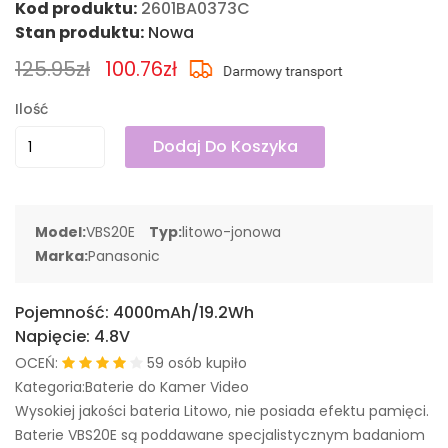
Kod produktu:
2601BA0373C
Stan produktu:
Nowa
125.95zł
100.76zł
Ilość
Dodaj Do Koszyka
Model:
VBS20E
Typ:
litowo-jonowa
Marka:
Panasonic
Pojemność:
4000mAh/19.2Wh
Napięcie:
4.8V
OCEŃ:
59 osób kupiło
Kategoria:Baterie do Kamer Video
Wysokiej jakości bateria Litowo, nie posiada efektu pamięci.
Baterie VBS20E są poddawane specjalistycznym badaniom