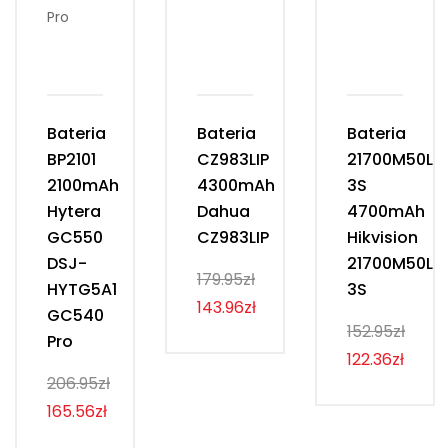
Bateria
Bateria
Bateria
BP2101
CZ983LIP
21700M50LT
2100mAh
4300mAh
3S
Hytera
Dahua
4700mAh
GC550
CZ983LIP
Hikvision
DSJ-
21700M50LT
179.95zł
HYTG5A1
3S
143.96zł
GC540
152.95zł
Pro
122.36zł
206.95zł
165.56zł