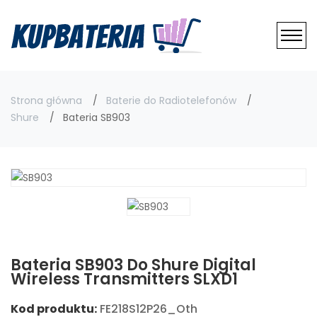
Strona główna
Baterie do Radiotelefonów
Shure
Bateria SB903
Bateria SB903 Do Shure Digital
Wireless Transmitters SLXD1
Kod produktu:
FE218S12P26_Oth