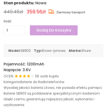
Stan produktu:
Nowa
449.45zł
359.56zł
Ilość
Dodaj Do Koszyka
Model:
SB903
Typ:
litowo-jonowa
Marka:
Shure
Pojemność:
1200mAh
Napięcie:
3.6V
OCEŃ:
56 osób kupiło
Kategoria:Baterie do Radiotelefonów
Wysokiej jakości bateria Litowo, nie posiada efektu pamięci.
Baterie SB903 są poddawane specjalistycznym badaniom
dzięki czemu gwarantują najwyższa jakość wykonania i
użytkowania.