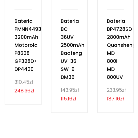
Bateria
Bateria
Bateria
PMNN4493D
BC-
BP4728SD
3200mAh
36UV
2800mAh
Motorola
2500mAh
Quansheng
P8668
Baofeng
MD-
GP328D+
UV-36
800i
DP4400
SW-9
MD-
DM36
800UV
310.45zł
143.95zł
233.95zł
248.36zł
115.16zł
187.16zł