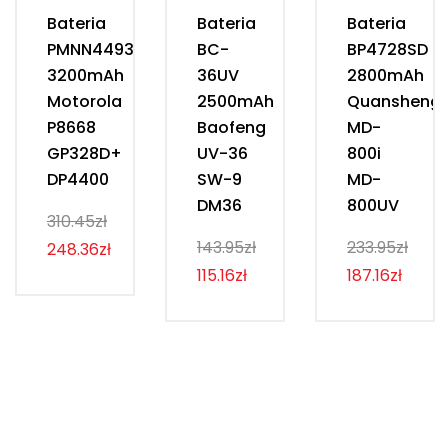
Bateria
Bateria
Bateria
PMNN4493D
BC-
BP4728SD
3200mAh
36UV
2800mAh
Motorola
2500mAh
Quansheng
P8668
Baofeng
MD-
GP328D+
UV-36
800i
DP4400
SW-9
MD-
DM36
800UV
310.45zł
143.95zł
233.95zł
248.36zł
115.16zł
187.16zł