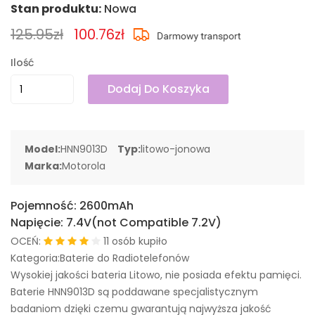
Stan produktu:
Nowa
125.95zł
100.76zł
Ilość
Dodaj Do Koszyka
Model:
HNN9013D
Typ:
litowo-jonowa
Marka:
Motorola
Pojemność:
2600mAh
Napięcie:
7.4V(not Compatible 7.2V)
OCEŃ:
11 osób kupiło
Kategoria:Baterie do Radiotelefonów
Wysokiej jakości bateria Litowo, nie posiada efektu pamięci.
Baterie HNN9013D są poddawane specjalistycznym
badaniom dzięki czemu gwarantują najwyższa jakość