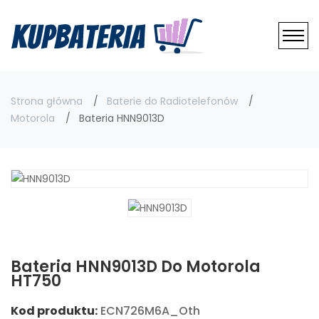
Strona główna
Baterie do Radiotelefonów
Motorola
Bateria HNN9013D
Bateria HNN9013D Do Motorola
HT750
Kod produktu:
ECN726M6A_Oth