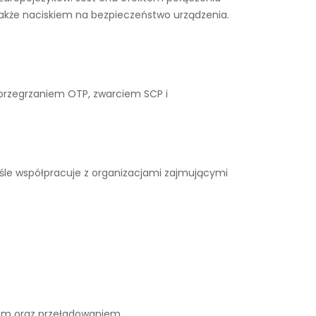
także naciskiem na bezpieczeństwo urządzenia.
 przegrzaniem OTP, zwarciem SCP i
śle współpracuje z organizacjami zajmującymi
iem oraz przeładowaniem