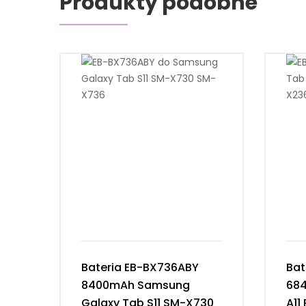
Produkty podobne
Bateria EB-BX736ABY
Bat
8400mAh Samsung
68
Galaxy Tab S11 SM-X730
A11