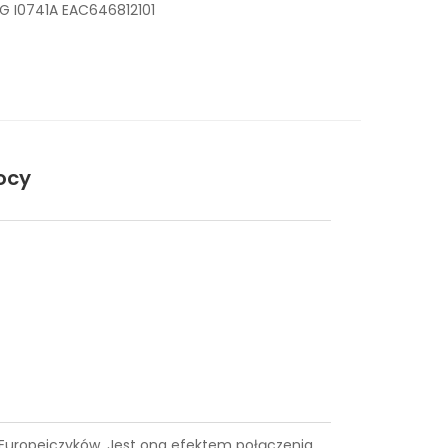
G I0741A EAC646812101
ocy
ce Europejczyków. Jest ona efektem połączenia