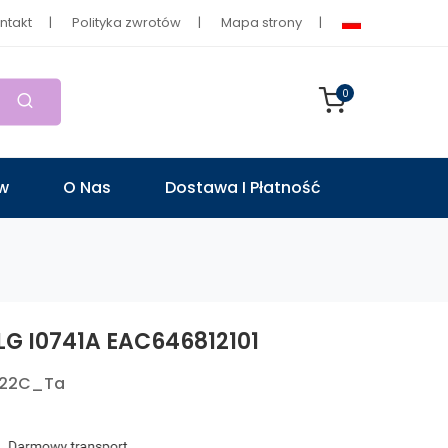
ntakt
Polityka zwrotów
Mapa strony
0
ów
O Nas
Dostawa I Płatność
 LG I0741A EAC646812101
522C_Ta