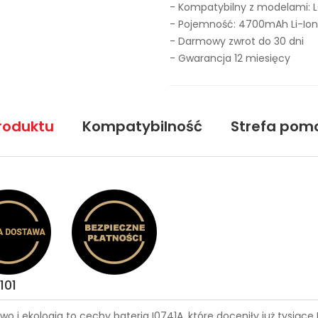
- Kompatybilny z modelami: L
- Pojemność: 4700mAh Li-Ion
- Darmowy zwrot do 30 dni
- Gwarancja 12 miesięcy
roduktu
Kompatybilność
Strefa pom
101
wo i ekologia to cechy
bateria I0741A
, które doceniły już tysią