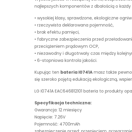
najlepszych komponentów z dbałością o każdy e
• wysokiej klasy, sprawdzone, ekologiczne ogniw
• rzeczywista deklarowana pojemność,
• brak efektu pamięci,
• fabryczne zabezpieczenia przed przeładowan
przeciążeniem prądowym OCP,
• niezawodny i długotrwały czas między kolejn
• 6-stopniowa kontrola jakości.
Kupując ten
bateria I0741A
masz także pewność
się szeroko pojętą edukacją ekologiczną, wsp
LG I0741A EAC646812101 bateria to produkty opa
Specyfikacja techniczna:
Gwarancja: 12 miesięcy
Napięcie: 7.26V
Pojemność: 4700mAh
zabezpieczenie przed: przepięciem, przegrza