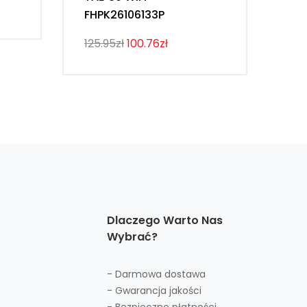
FHPK26106133P
ML
125.95zł
100.76zł
193
Dlaczego Warto Nas
Wybrać?
- Darmowa dostawa
- Gwarancja jakości