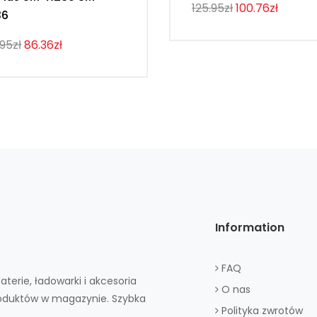
125.95zł
100.76zł
36
.95zł
86.36zł
Information
FAQ
aterie, ładowarki i akcesoria
O nas
roduktów w magazynie. Szybka
Polityka zwrotów