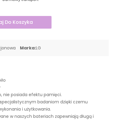
j Do Koszyka
-jonowa
Marka:
LG
iło
w
o, nie posiada efektu pamięci.
 specjalistycznym badaniom dzięki czemu
wykonania i użytkowania.
ne w naszych bateriach zapewniają długą i