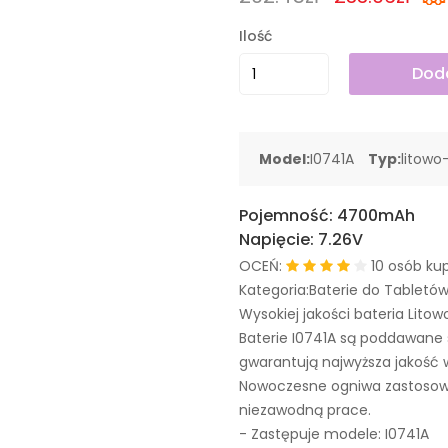
Ilość
Doda
Model:
I0741A
Typ:
litowo
Pojemność:
4700mAh
Napięcie:
7.26V
OCEŃ:
10 osób kup
Kategoria:Baterie do Tabletó
Wysokiej jakości bateria Litow
Baterie I0741A są poddawane
gwarantują najwyższa jakość 
Nowoczesne ogniwa zastosowa
niezawodną prace.
- Zastępuje modele:
I0741A