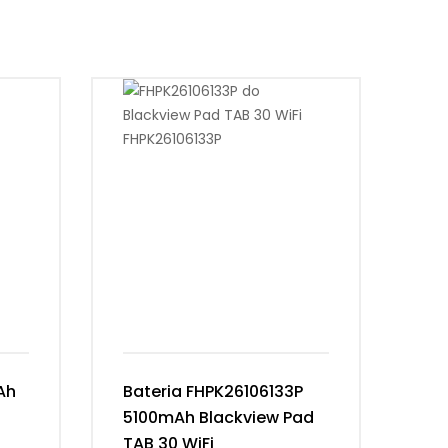
Ah
Bateria FHPK26106133P
Ba
5100mAh Blackview Pad
63
TAB 30 WiFi
Ma