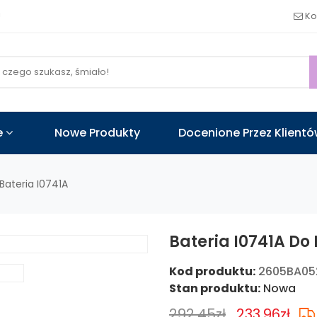
!
Ko
e
Nowe Produkty
Docenione Przez Klient
Bateria I0741A
Bateria I0741A Do
Kod produktu:
2605BA0
Stan produktu:
Nowa
292.45zł
233.96zł