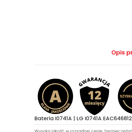
Opis p
Bateria I0741A | LG I0741A EAC646812
Wysoka jakość w rozsądnej cenie, bezpieczeńst