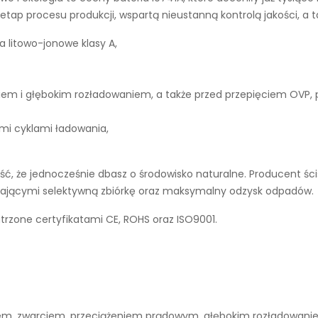
tap procesu produkcji, wspartą nieustanną kontrolą jakości, a 
a litowo-jonowe klasy A,
iem i głębokim rozładowaniem, a także przed przepięciem OVP,
ymi cyklami ładowania,
, że jednocześnie dbasz o środowisko naturalne. Producent ści
ierającymi selektywną zbiórkę oraz maksymalny odzysk odpadów.
trzone certyfikatami CE, ROHS oraz ISO9001.
niem, zwarciem, przeciążeniem prądowym, głębokim rozładowan