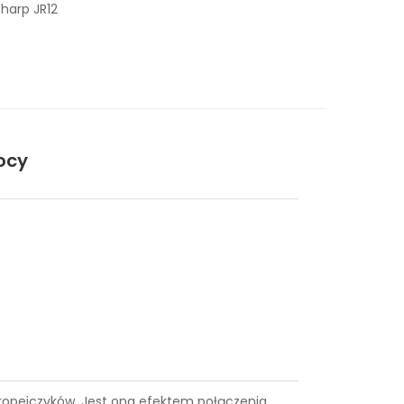
harp JR12
ocy
Europejczyków. Jest ona efektem połączenia