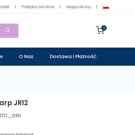
ntakt
Polityka zwrotów
Mapa strony
0
ów
O Nas
Dostawa I Płatność
harp JR12
17C_Oth