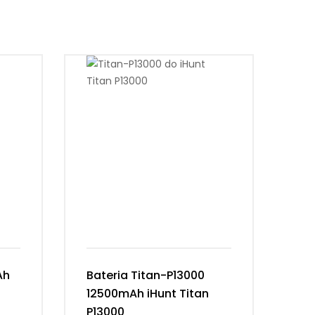
Ah
Bateria Titan-P13000
Ba
12500mAh iHunt Titan
Vi
P13000