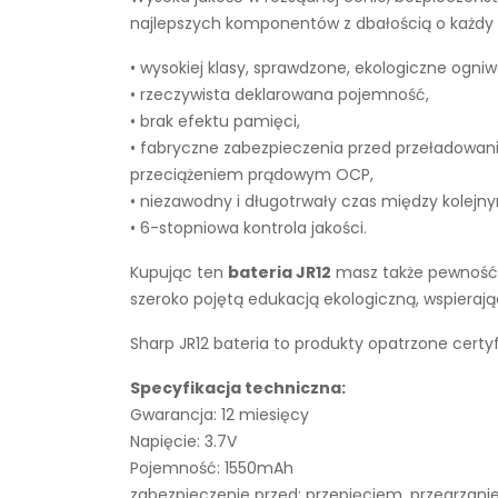
najlepszych komponentów z dbałością o każdy e
• wysokiej klasy, sprawdzone, ekologiczne ogniw
• rzeczywista deklarowana pojemność,
• brak efektu pamięci,
• fabryczne zabezpieczenia przed przeładowan
przeciążeniem prądowym OCP,
• niezawodny i długotrwały czas między kolejn
• 6-stopniowa kontrola jakości.
Kupując ten
bateria JR12
masz także pewność, 
szeroko pojętą edukacją ekologiczną, wspiera
Sharp JR12 bateria to produkty opatrzone certy
Specyfikacja techniczna:
Gwarancja: 12 miesięcy
Napięcie: 3.7V
Pojemność: 1550mAh
zabezpieczenie przed: przepięciem, przegrza