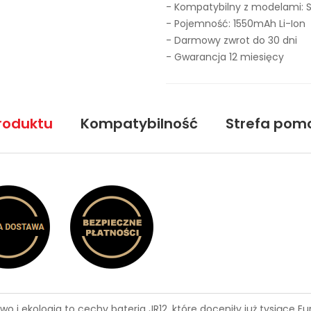
- Kompatybilny z modelami: S
- Pojemność: 1550mAh Li-Ion
- Darmowy zwrot do 30 dni
- Gwarancja 12 miesięcy
roduktu
Kompatybilność
Strefa pom
wo i ekologia to cechy
bateria JR12
, które doceniły już tysiące 