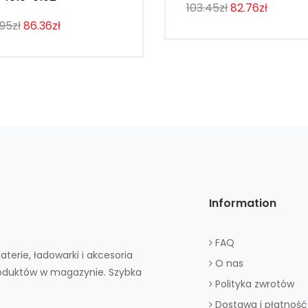
103.45zł
82.76zł
.95zł
86.36zł
Information
FAQ
aterie, ładowarki i akcesoria
O nas
roduktów w magazynie. Szybka
Polityka zwrotów
Dostawa i płatność