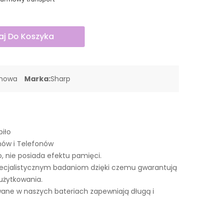
j Do Koszyka
onowa
Marka:
Sharp
piło
nów i Telefonów
o, nie posiada efektu pamięci.
pecjalistycznym badaniom dzięki czemu gwarantują
użytkowania.
ne w naszych bateriach zapewniają długą i