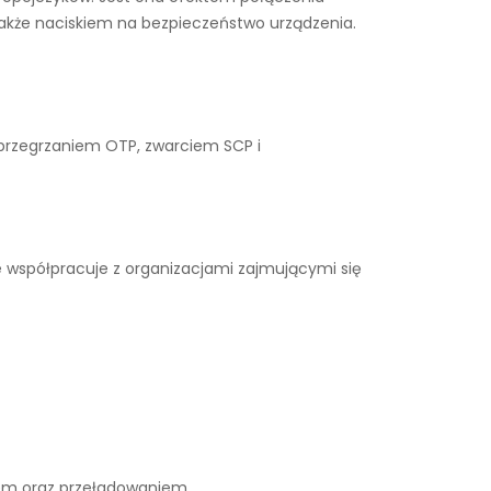
także naciskiem na bezpieczeństwo urządzenia.
 przegrzaniem OTP, zwarciem SCP i
e współpracuje z organizacjami zajmującymi się
iem oraz przeładowaniem