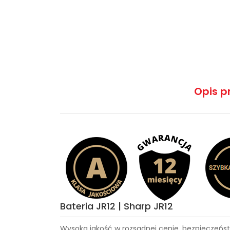
Opis p
Bateria JR12 | Sharp JR12
Wysoka jakość w rozsądnej cenie, bezpieczeńst