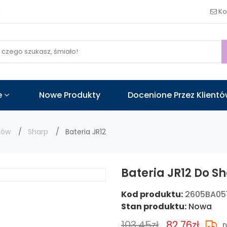
!
Ko
e
Nowe Produkty
Docenione Przez Klient
nów
Sharp
Bateria JR12
Bateria JR12 Do S
Kod produktu:
2605BA05
Stan produktu:
Nowa
103.45zł
82.76zł