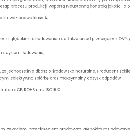
tap procesu produkcji, wspartą nieustanną kontrolą jakości, a 
a litowo-jonowe klasy A,
iem i głębokim rozładowaniem, a także przed przepięciem OVP,
ymi cyklami ładowania,
że jednocześnie dbasz o środowisko naturalne. Producent ściśl
jącymi selektywną zbiórkę oraz maksymalny odzysk odpadów.
fikatami CE, ROHS oraz ISO9001.
niem, zwarciem, przeciążeniem prądowym, głębokim rozładowan