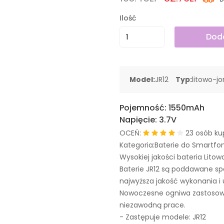
Ilość
Doda
Model:
JR12
Typ:
litowo-j
Pojemność:
1550mAh
Napięcie:
3.7V
OCEŃ:
23 osób ku
Kategoria:Baterie do Smartfo
Wysokiej jakości bateria Litow
Baterie JR12 są poddawane s
najwyższa jakość wykonania i 
Nowoczesne ogniwa zastosowa
niezawodną prace.
- Zastępuje modele:
JR12