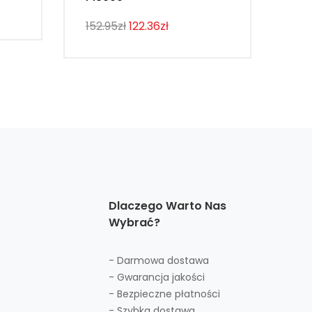
107
152.95zł
122.36zł
Dlaczego Warto Nas
Wybrać?
- Darmowa dostawa
- Gwarancja jakości
- Bezpieczne płatności
- Szybka dostawa