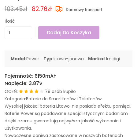
103.45zł
82.76zł
Ilość
Dodaj Do Koszyka
Model:
Power
Typ:
litowo-jonowa
Marka:
Umidigi
Pojemność:
6150mAh
Napięcie:
3.87V
OCEŃ:
79 osób kupiło
Kategoria:Baterie do Smartfonów i Telefonów
Wysokiej jakości bateria Litowo, nie posiada efektu pamięci.
Baterie Power są poddawane specjalistycznym badaniom
dzięki czemu gwarantują najwyższa jakość wykonania i
użytkowania.
Nowoczesne ogniwa zastosowane w naszych bateriach